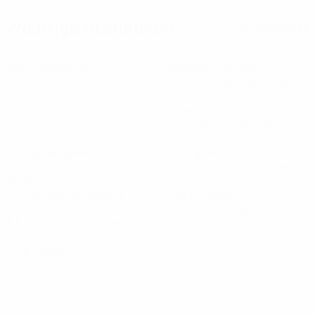
Wichtige Statistiken
Alle Statistiken
4
132
Absolvierte Spiele
Gespielte Minuten
26,4 im Schnitt pro Spiel
0
1
Tore
Vorlagen
0,2 im Schnitt pro Spiel
71%
30,97
Passgenauigkeit (%)
Top-Speed (km/h)
27,4 im Schnitt pro Spiel
18,97
1
Zurückgelegte Distanz
Gelbe Karten
(km)
0,2 im Schnitt pro Spiel
3,8 im Schnitt pro Spiel
0
Rote Karten