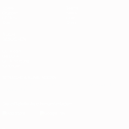
Spiele
Teams
Gruppen
News
UEFA.tv
Über
Stat.
Shop
AUCH
BESUCHEN
UEFA.com
Die UEFA
UEFA-Stiftung
für Kinder
SPRACHE &AUML;NDERN
Deutsch
English
Français
Deutsch
Русский
Español
Italiano
Português
Die offizielle App herunterladen