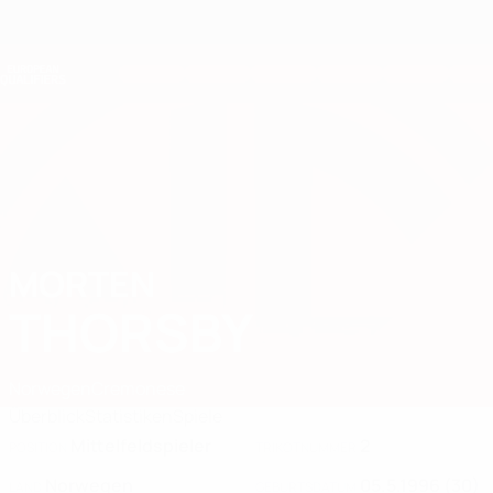
Direkt
zum
Hauptinhalt
Nations League &amp; Women's EURO
Erhalten
Live-Ergebnisse &amp; Statistiken
European Qualifiers
MORTEN
Morten Thorsby Stat. 2026
THORSBY
Norwegen
Cremonese
Überblick
Statistiken
Spiele
Mittelfeldspieler
2
POSITION
TRIKOTNUMMER
Norwegen
05.5.1996 (30)
LAND
GEBURTSDATUM