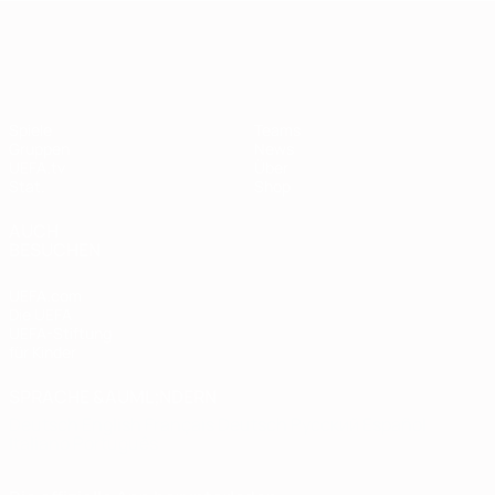
European Qualifiers
Spiele
Teams
Gruppen
News
UEFA.tv
Über
Stat.
Shop
AUCH
BESUCHEN
UEFA.com
Die UEFA
UEFA-Stiftung
für Kinder
SPRACHE &AUML;NDERN
Deutsch
English
Français
Deutsch
Русский
Español
Italiano
Português