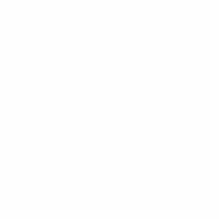
Direkt
zum
Hauptinhalt
Nations League &amp; Women's EURO
Erhalten
Live-Ergebnisse &amp; Statistiken
European Qualifiers
MARVIN
Marvin Martins Stat. 2026
MARTINS
Luxemburg
Liepāja
Überblick
Statistiken
Spiele
Frühere Spiele