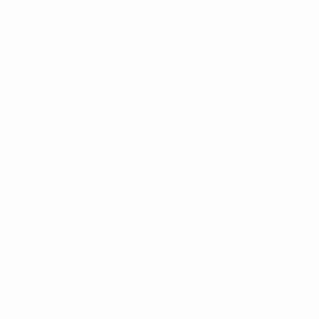
European Qualifiers
Mo 17 Nov. 2025
· Qualifikationsrunde
European Qualifiers
Fr 14 Nov. 2025
· Qualifikationsrunde
* Bis auf Weiteres ausgeschlossen. <a
href='https://de.uefa.com/insideuefa/mediaservices/medi
148df89ea5e1-8fa63590fb30-1000--fifa-uefa-
suspendieren-russische-vereine-und-
nationalmannschaft/'>Mehr hier</a>