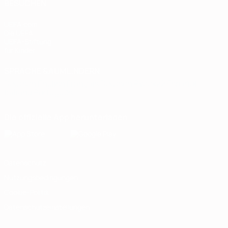
BESUCHEN
UEFA.com
Die UEFA
UEFA-Stiftung
für Kinder
SPRACHE &AUML;NDERN
Deutsch
English
Français
Deutsch
Русский
Español
Italiano
Português
Die offizielle App herunterladen
Datenschutz
Nutzungsbedingungen
Cookie-Politik
Datenschutzeinstellungen