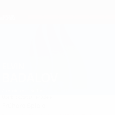
Direkt
zum
Hauptinhalt
Nations League &amp; Women's EURO
Erhalten
Live-Ergebnisse &amp; Statistiken
European Qualifiers
ELVIN
Elvin Badalov Stat. 2026
BADALOV
Aserbaidschan
Neftchi
Überblick
Statistiken
Spiele
Frühere Spiele