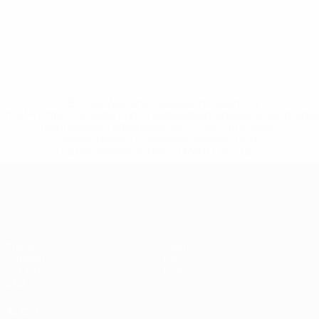
* Bis auf Weiteres ausgeschlossen. <a
href='https://de.uefa.com/insideuefa/mediaservices/medi
148df89ea5e1-8fa63590fb30-1000--fifa-uefa-
suspendieren-russische-vereine-und-
nationalmannschaft/'>Mehr hier</a>
European Qualifiers
Spiele
Teams
Gruppen
News
UEFA.tv
Über
Stat.
Shop
AUCH