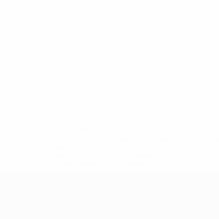
* Bis auf Weiteres ausgeschlossen. <a
href='https://de.uefa.com/insideuefa/mediaservices/medi
148df89ea5e1-8fa63590fb30-1000--fifa-uefa-
suspendieren-russische-vereine-und-
nationalmannschaft/'>Mehr hier</a>
European Qualifiers