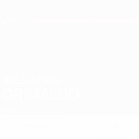
Direkt
zum
Hauptinhalt
Nations League &amp; Women's EURO
Erhalten
Live-Ergebnisse &amp; Statistiken
European Qualifiers
ALEJANDRO
Alejandro Grimaldo Stat. 2026
GRIMALDO
Spanien
Atleti
Überblick
Statistiken
Spiele
Verteidiger
20
POSITION
KLUB-RÜCKENNUMMER
3
Spanien
NATIONALTEAM-NUMMER
GEBURTSLAND