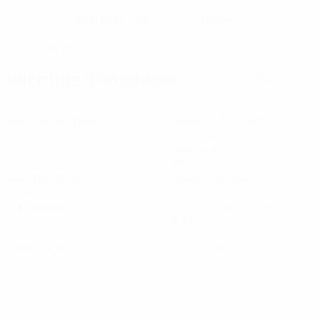
20.9.1995 (30)
170 cm
GEBURTSDATUM
GRÖSSE
64 kg
GEWICHT
Wichtige Statistiken
Alle Statistiken
1
90
Absolvierte Spiele
Gespielte Minuten
0
0
Tore
Zweikämpfe
1
94%
Bälle gewonnen
Passgenauigkeit (%)
29,42
11,16
Top-Speed (km/h)
Zurückgelegte Distanz
(km)
0
0
Gelbe Karten
Rote Karten