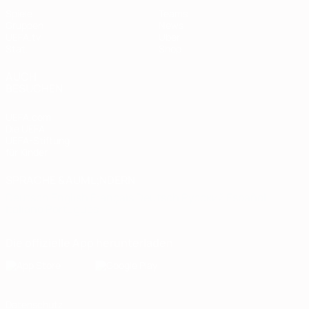
Spiele
Teams
Gruppen
News
UEFA.tv
Über
Stat.
Shop
AUCH
BESUCHEN
UEFA.com
Die UEFA
UEFA-Stiftung
für Kinder
SPRACHE &AUML;NDERN
Deutsch
English
Français
Deutsch
Русский
Español
Italiano
Português
Die offizielle App herunterladen
Datenschutz