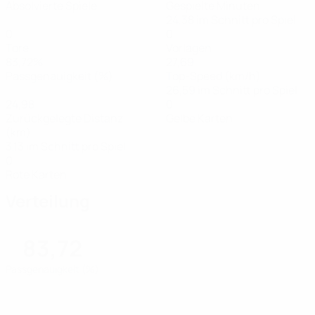
Absolvierte Spiele
Gespielte Minuten
24,38 im Schnitt pro Spiel
0
0
Tore
Vorlagen
83,72%
27,69
Passgenauigkeit (%)
Top-Speed (km/h)
26,59 im Schnitt pro Spiel
24,98
0
Zurückgelegte Distanz
Gelbe Karten
(km)
3,13 im Schnitt pro Spiel
0
Rote Karten
Verteilung
83,72
Passgenauigkeit (%)