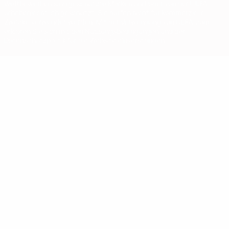
Wettbewerben sind geschützte Marken und/oder von der UEFA
urheberrechtlich geschützt. Sie dürfen nicht für kommerzielle
Zwecke verwendet werden. Mit der Verwendung von UEFA.com
erklären Sie sich mit den Nutzungsbedingungen und der
Datenschutzpolitik für die Website einverstanden.