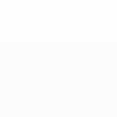
* Bis auf Weiteres ausgeschlossen. <a
href='https://de.uefa.com/insideuefa/mediaservices/medi
148df89ea5e1-8fa63590fb30-1000--fifa-uefa-
suspendieren-russische-vereine-und-
nationalmannschaft/'>Mehr hier</a>
European Qualifiers
Spiele
Teams
Gruppen
News
UEFA.tv
Über
Stat.
Shop
AUCH
BESUCHEN
UEFA.com
Die UEFA