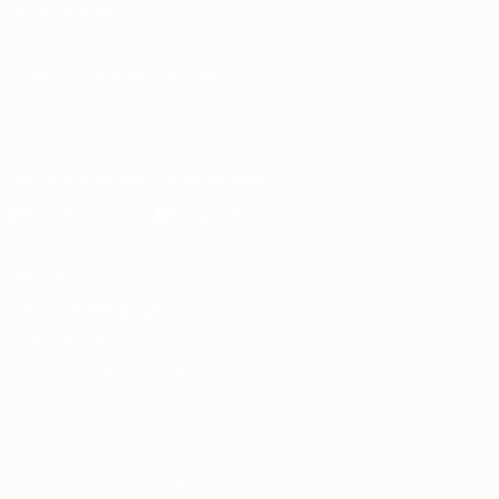
UEFA-Stiftung
für Kinder
SPRACHE &AUML;NDERN
Deutsch
English
Français
Deutsch
Русский
Español
Italiano
Português
Die offizielle App herunterladen
Datenschutz
Nutzungsbedingungen
Cookie-Politik
Datenschutzeinstellungen
© 1998-2026 UEFA. Alle Rechte vorbehalten
Der Name UEFA, das UEFA-Logo und alle Marken von UEFA-