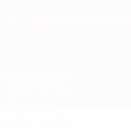
Direkt
zum
Hauptinhalt
Nations League &amp; Women's EURO
Erhalten
Live-Ergebnisse &amp; Statistiken
European Qualifiers
CHARALAMPOS
Charalampos Kyriakou Stat. 2026
KYRIAKOU
Zypern
AEK Larnaca
Überblick
Statistiken
Spiele
Wichtige Statistiken
7
195