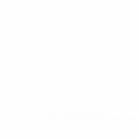
0,34 im Schnitt pro Spiel
* Bis auf Weiteres ausgeschlossen. <a
href='https://de.uefa.com/insideuefa/mediaservices/medi
148df89ea5e1-8fa63590fb30-1000--fifa-uefa-
suspendieren-russische-vereine-und-
nationalmannschaft/'>Mehr hier</a>