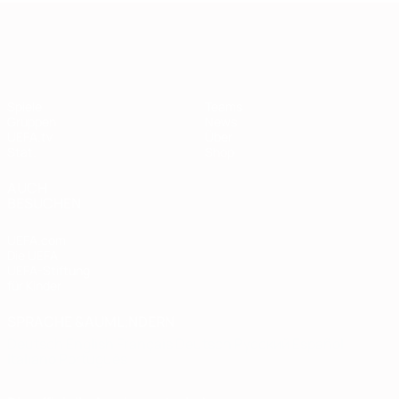
European Qualifiers
Spiele
Teams
Gruppen
News
UEFA.tv
Über
Stat.
Shop
AUCH
BESUCHEN
UEFA.com
Die UEFA
UEFA-Stiftung
für Kinder
SPRACHE &AUML;NDERN
Deutsch
English
Français
Deutsch
Русский
Español
Italiano
Português