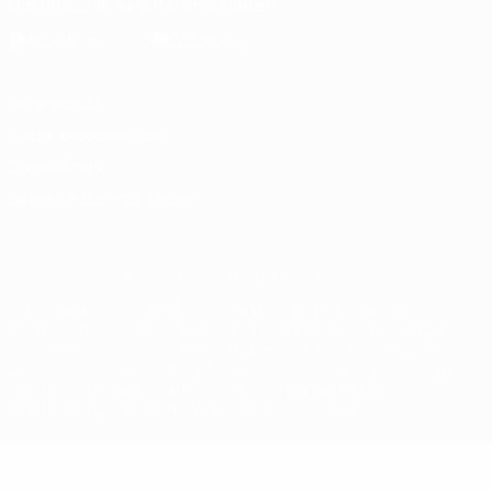
Die offizielle App herunterladen
Datenschutz
Nutzungsbedingungen
Cookie-Politik
Datenschutzeinstellungen
© 1998-2026 UEFA. Alle Rechte vorbehalten
Der Name UEFA, das UEFA-Logo und alle Marken von UEFA-
Wettbewerben sind geschützte Marken und/oder von der UEFA
urheberrechtlich geschützt. Sie dürfen nicht für kommerzielle
Zwecke verwendet werden. Mit der Verwendung von UEFA.com
erklären Sie sich mit den Nutzungsbedingungen und der
Datenschutzpolitik für die Website einverstanden.