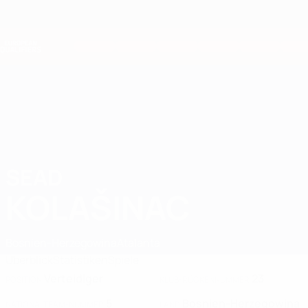
Direkt
zum
Hauptinhalt
Nations League &amp; Women's EURO
Erhalten
Live-Ergebnisse &amp; Statistiken
European Qualifiers
SEAD
Sead Kolašinac Stat. 2026
KOLAŠINAC
Bosnien-Herzegowina
Atalanta
Überblick
Statistiken
Spiele
Verteidiger
23
POSITION
KLUB-RÜCKENNUMMER
5
Bosnien-Herzegowina
NATIONALTEAM-NUMMER
LAND