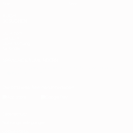
Stat.
Shop
AUCH
BESUCHEN
UEFA.com
Die UEFA
UEFA-Stiftung
für Kinder
SPRACHE &AUML;NDERN
Deutsch
English
Français
Deutsch
Русский
Español
Italiano
Português
Die offizielle App herunterladen
Datenschutz
Nutzungsbedingungen
Cookie-Politik