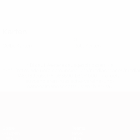
Karten
0
0
Gelbe Karten
Rote Karten
* Bis auf Weiteres ausgeschlossen. <a
href='https://de.uefa.com/insideuefa/mediaservices/medi
148df89ea5e1-8fa63590fb30-1000--fifa-uefa-
suspendieren-russische-vereine-und-
nationalmannschaft/'>Mehr hier</a>
European Qualifiers
Spiele
Teams
Gruppen
News
UEFA.tv
Über