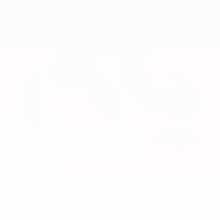
Direkt
zum
Hauptinhalt
Nations League &amp; Women's EURO
Erhalten
Live-Ergebnisse &amp; Statistiken
European Qualifiers
ŁUKASZ
Łukasz Skorupski Stat. 2026
SKORUPSKI
Polen
Bologna
Überblick
Statistiken
Spiele
Wichtige Statistiken
6
540