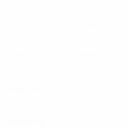
Absolvierte Spiele
Gespielte Minuten
90 im Schnitt pro Spiel
0
11
Tore
Paraden
1,84 im Schnitt pro Spiel
3
72,34%
Zu Null
Passgenauigkeit (%)
0,5 im Schnitt pro Spiel
24,62
22,22
Top-Speed (km/h)
Zurückgelegte Distanz
21,51 im Schnitt pro Spiel
(km)
3,71 im Schnitt pro Spiel
0
0
Gelbe Karten
Rote Karten
Torwartspiel
Verteidigung