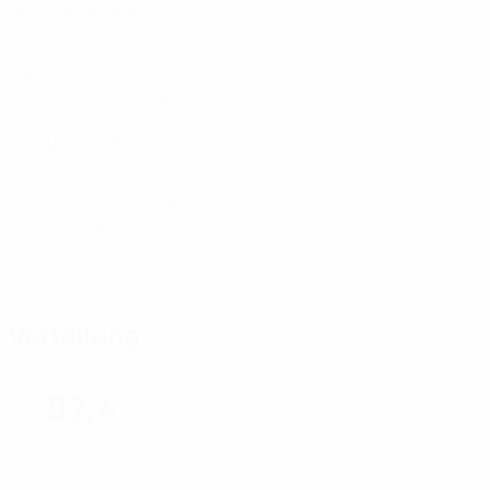
Absolvierte Spiele
2
Tore
0,4 im Schnitt pro Spiel
87,4%
Passgenauigkeit (%)
41,87
Zurückgelegte Distanz (km)
8,38 im Schnitt pro Spiel
1
Rote Karten
0,2 im Schnitt pro Spiel
Verteilung
87,4
Passgenauigkeit (%)