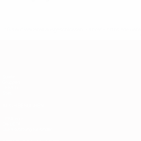
* Bis auf Weiteres ausgeschlossen. <a href='https://de.
European Qualifiers
Spiele
Gruppen
UEFA.tv
Stat.
AUCH BESUCHEN
UEFA.com
Die UEFA
UEFA-Stiftung für Kinder