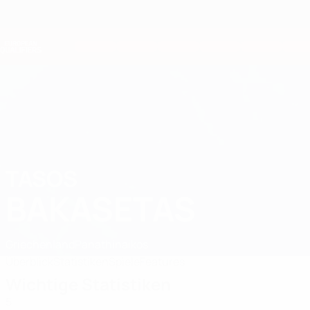
Direkt
zum
Hauptinhalt
Nations League &amp; Women's EURO
Live-Ergebnisse &amp; Statistiken
European Qualifiers
TASOS
Tasos Bakasetas Stat. 2026
BAKASETAS
Griechenland
Panathinaikos
Überblick
Statistiken
Spiele
Features
Wichtige Statistiken
5