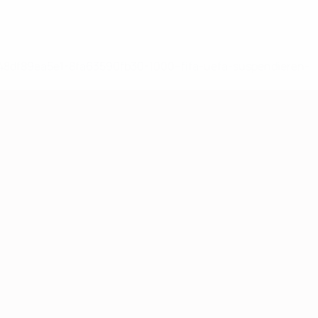
-148df89ea5e1-8fa63590fb30-1000--fifa-uefa-suspendieren-
>