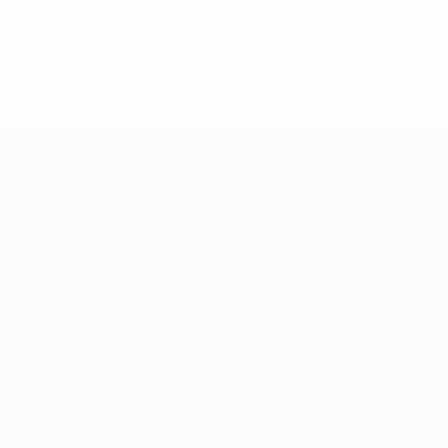
uefa.com/insideuefa/mediaservices/mediareleases/news/0272
russische-vereine-und-nationalmannschaft/'>Mehr hier</a
Teams
News
Über
Shop