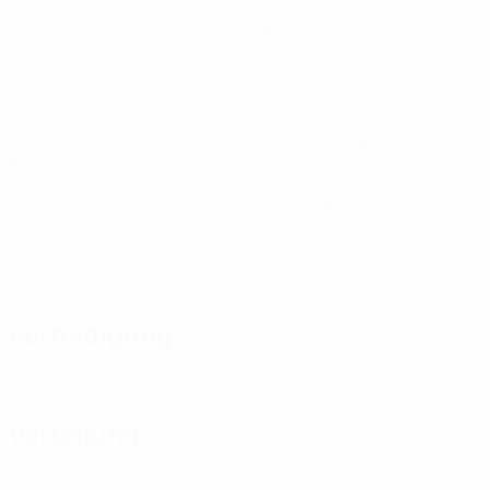
Absolvierte Spiele
Gespielte Minuten
90 im Schnitt pro Spiel
0
2
Tore
Zweikämpfe
0,67 im Schnitt pro Spiel
25
97,67%
Bälle gewonnen
Passgenauigkeit (%)
8,34 im Schnitt pro Spiel
33,14
28,87
Top-Speed (km/h)
Zurückgelegte Distanz
31,17 im Schnitt pro Spiel
(km)
9,63 im Schnitt pro Spiel
0
0
Gelbe Karten
Rote Karten
Verteidigung
Verteilung