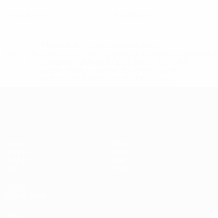
0
0
Gelbe Karten
Rote Karten
* Bis auf Weiteres ausgeschlossen. <a
href='https://de.uefa.com/insideuefa/mediaservices/medi
148df89ea5e1-8fa63590fb30-1000--fifa-uefa-
suspendieren-russische-vereine-und-
nationalmannschaft/'>Mehr hier</a>
European Qualifiers
Spiele
Teams
Gruppen
News
UEFA.tv
Über
Stat.
Shop
AUCH
BESUCHEN
UEFA.com