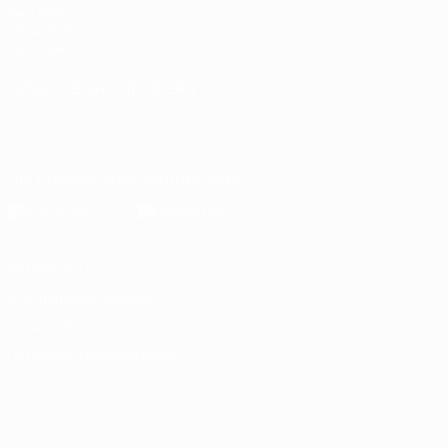
Die UEFA
UEFA-Stiftung
für Kinder
SPRACHE &AUML;NDERN
Deutsch
English
Français
Deutsch
Русский
Español
Italiano
Português
Die offizielle App herunterladen
Datenschutz
Nutzungsbedingungen
Cookie-Politik
Datenschutzeinstellungen
© 1998-2026 UEFA. Alle Rechte vorbehalten