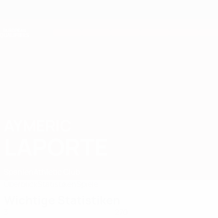
Direkt
zum
Hauptinhalt
Nations League &amp; Women's EURO
Erhalten
Live-Ergebnisse &amp; Statistiken
European Qualifiers
AYMERIC
Aymeric Laporte Stat. 2026
LAPORTE
Spanien
Athletic Club
Überblick
Statistiken
Spiele
Wichtige Statistiken
3
270