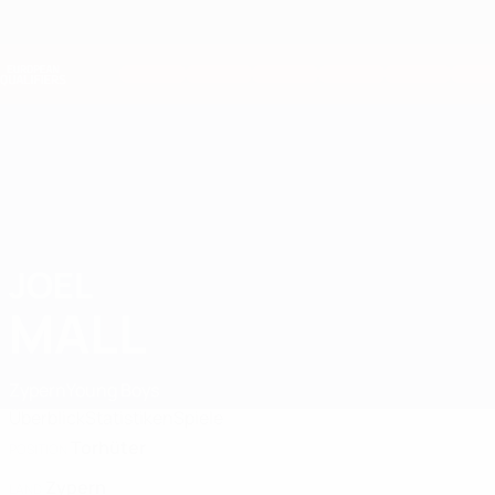
Direkt
zum
Hauptinhalt
Nations League &amp; Women's EURO
Live-Ergebnisse &amp; Statistiken
European Qualifiers
JOEL
Joel Mall Stat. 2026
MALL
Zypern
Young Boys
Überblick
Statistiken
Spiele
Torhüter
POSITION
Zypern
LAND