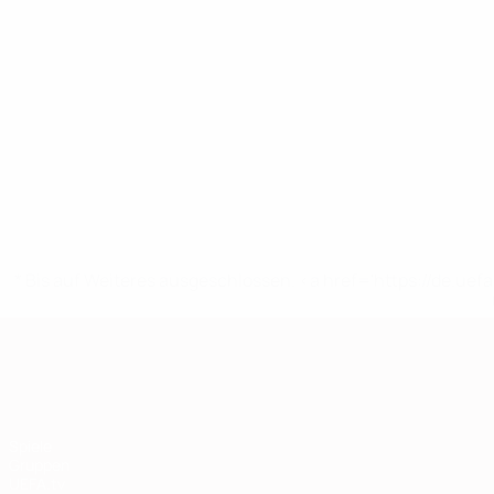
* Bis auf Weiteres ausgeschlossen. <a href='https://de.
European Qualifiers
Spiele
Gruppen
UEFA.tv