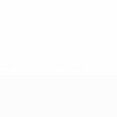
-148df89ea5e1-8fa63590fb30-1000--fifa-uefa-suspendieren-
>