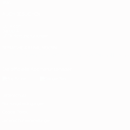
Stat.
AUCH BESUCHEN
UEFA.com
Die UEFA
UEFA-Stiftung für Kinder
SPRACHE &AUML;NDERN
Deutsch
English
Français
Deutsch
Русский
Español
Italiano
Die offizielle App herunterladen
Datenschutz
Nutzungsbedingungen
Cookie-Politik
Datenschutzeinstellungen