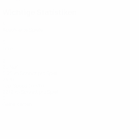
Wichtige Statistiken
4
Absolvierte Spiele
0
Tore
2
Zu Null
0,25 im Schnitt pro Spiel
24,37
Top-Speed (km/h)
22,12 im Schnitt pro Spiel
0
Gelbe Karten