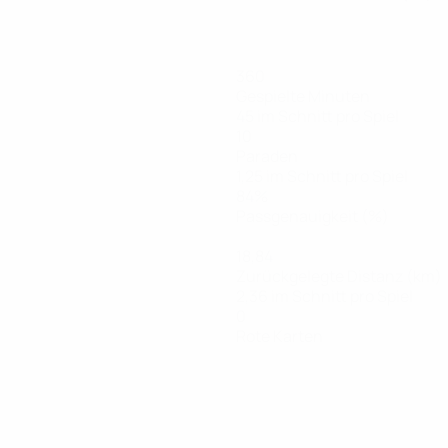
360
Gespielte Minuten
45 im Schnitt pro Spiel
10
Paraden
1,25 im Schnitt pro Spiel
84%
Passgenauigkeit (%)
18,84
Zurückgelegte Distanz (km)
2,36 im Schnitt pro Spiel
0
Rote Karten