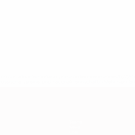
uefa.com/insideuefa/mediaservices/mediareleases/news/0272
russische-vereine-und-nationalmannschaft/'>Mehr hier</a
Teams
News
Über