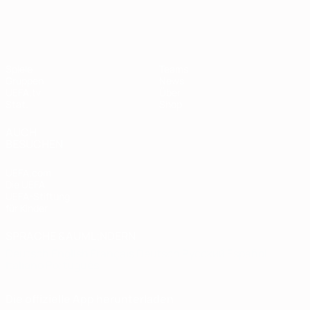
Spiele
Teams
Gruppen
News
UEFA.tv
Über
Stat.
Shop
AUCH
BESUCHEN
UEFA.com
Die UEFA
UEFA-Stiftung
für Kinder
SPRACHE &AUML;NDERN
Deutsch
English
Français
Deutsch
Русский
Español
Italiano
Português
Die offizielle App herunterladen