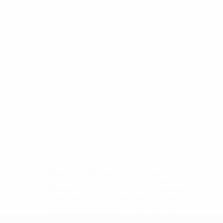
* Bis auf Weiteres ausgeschlossen. <a
href='https://de.uefa.com/insideuefa/mediaservices/medi
148df89ea5e1-8fa63590fb30-1000--fifa-uefa-
suspendieren-russische-vereine-und-
nationalmannschaft/'>Mehr hier</a>
European Qualifiers