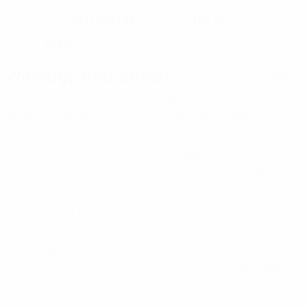
07.1.1993 (33)
186 cm
GEBURTSDATUM
GRÖSSE
87 kg
GEWICHT
Wichtige Statistiken
Alle Statistiken
5
450
Absolvierte Spiele
Gespielte Minuten
90 im Schnitt pro Spiel
0
12
Tore
Paraden
2,4 im Schnitt pro Spiel
2
67%
Zu Null
Passgenauigkeit (%)
0,4 im Schnitt pro Spiel
22,78
22,86
Top-Speed (km/h)
Zurückgelegte Distanz
21,53 im Schnitt pro Spiel
(km)
4,58 im Schnitt pro Spiel
0
0
Gelbe Karten
Rote Karten