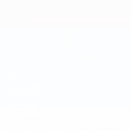
Direkt
zum
Hauptinhalt
Nations League &amp; Women's EURO
Erhalten
Live-Ergebnisse &amp; Statistiken
European Qualifiers
JAN
Jan Oblak Stat. 2026
OBLAK
Slowenien
Atleti
Überblick
Statistiken
Spiele
Torhüter
13
POSITION
KLUB-RÜCKENNUMMER
1
Slowenien
NATIONALTEAM-NUMMER
GEBURTSLAND