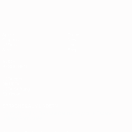
European Qualifiers
Spiele
Teams
Gruppen
News
UEFA.tv
Über
Stat.
Shop
AUCH
BESUCHEN
UEFA.com
Die UEFA
UEFA-Stiftung
für Kinder
SPRACHE &AUML;NDERN
Deutsch
English
Français
Deutsch
Русский
Español
Italiano
Português