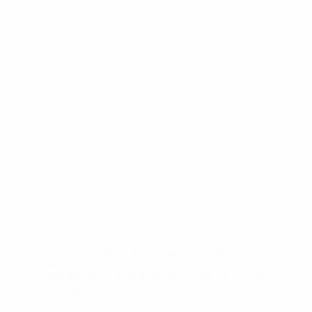
European Qualifiers
Sa 7 Juni 2025
· Qualifikationsrunde
European Qualifiers
Fr 21 März 2025
· Qualifikationsrunde
* Bis auf Weiteres ausgeschlossen. <a
href='https://de.uefa.com/insideuefa/mediaservices/medi
148df89ea5e1-8fa63590fb30-1000--fifa-uefa-
suspendieren-russische-vereine-und-
nationalmannschaft/'>Mehr hier</a>