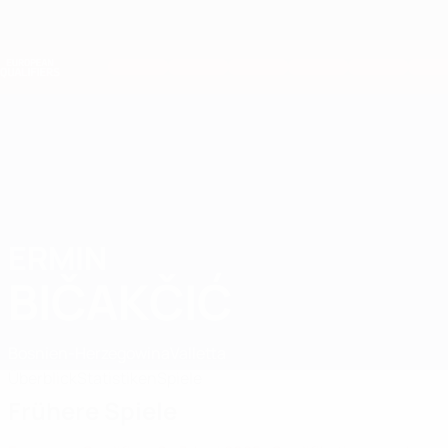
Direkt
zum
Hauptinhalt
Nations League &amp; Women's EURO
Erhalten
Live-Ergebnisse &amp; Statistiken
European Qualifiers
ERMIN
Ermin Bičakčić Stat. 2026
BIČAKČIĆ
Bosnien-Herzegowina
Valletta
Überblick
Statistiken
Spiele
Frühere Spiele