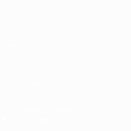
Spiele
Teams
Gruppen
News
UEFA.tv
Über
Stat.
Shop
AUCH
BESUCHEN
UEFA.com
Die UEFA
UEFA-Stiftung
für Kinder
SPRACHE &AUML;NDERN
Deutsch
English
Français
Deutsch
Русский
Español
Italiano
Português
Die offizielle App herunterladen