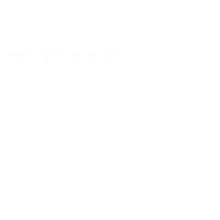
29.3.1990 (36)
180 cm
GEBURTSDATUM
GRÖSSE
75 kg
GEWICHT
Wichtige Statistiken
Alle Statistiken
4
41
Absolvierte Spiele
Gespielte Minuten
5,13 im Schnitt pro Spiel
0
3
Tore
Abschlüsse gesamt
0,38 im Schnitt pro Spiel
0
41,75%
Vorlagen
Passgenauigkeit (%)
29,99
7,48
Top-Speed (km/h)
Zurückgelegte Distanz
28,65 im Schnitt pro Spiel
(km)
0,94 im Schnitt pro Spiel
0
0
Gelbe Karten
Rote Karten