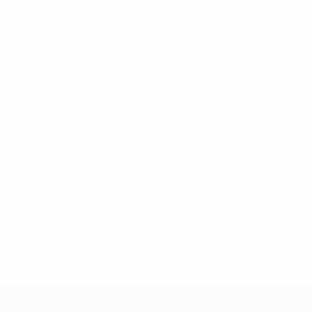
* Bis auf Weiteres ausgeschlossen. <a
href='https://de.uefa.com/insideuefa/mediaservices/medi
148df89ea5e1-8fa63590fb30-1000--fifa-uefa-
suspendieren-russische-vereine-und-
nationalmannschaft/'>Mehr hier</a>
European Qualifiers