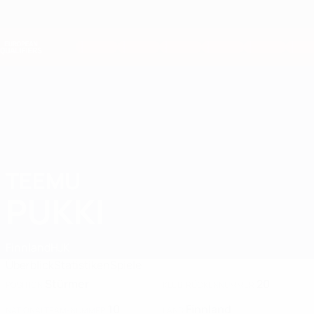
Direkt
zum
Hauptinhalt
Nations League &amp; Women's EURO
Erhalten
Live-Ergebnisse &amp; Statistiken
European Qualifiers
TEEMU
Teemu Pukki Stat. 2026
PUKKI
Finnland
HJK
Überblick
Statistiken
Spiele
Stürmer
20
POSITION
KLUB-RÜCKENNUMMER
10
Finnland
NATIONALTEAM-NUMMER
LAND