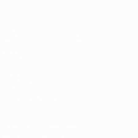
Spiele
Teams
Gruppen
News
UEFA.tv
Über
Stat.
Shop
AUCH
BESUCHEN
UEFA.com
Die UEFA
UEFA-Stiftung
für Kinder
SPRACHE &AUML;NDERN
Deutsch
English
Français
Deutsch
Русский
Español
Italiano
Português
Die offizielle App herunterladen