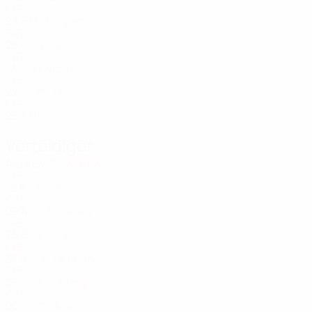
GIB
28
5
17
Lopez
13
GIB
25
-
-
Huart
13
GIB
17
-
-
Victor
23
GIB
22
-
-
Hankins
23
GIB
25
3
11
Verteidiger
Alter
EM
T
Mauro
2
GIB
19
6
-
Jolley
3
GIB
29
4
-
Annesley
5
GIB
26
6
-
Lopes
6
GIB
33
8
-
Hartman
12
GIB
25
-
-
Carrington
16
GIB
20
1
-
Olivero
17