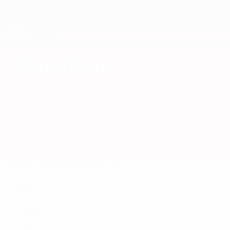
Direkt
zum
Hauptinhalt
Nations League &amp; Women's EURO
Erhalten
Live-Ergebnisse &amp; Statistiken
European Qualifiers
Gibraltar
Gibraltar European Qualifiers 2026
Überblick
Spiele
Statistiken
Kader
Kader
Torhüter
Alter
EM
GT
Banda
1