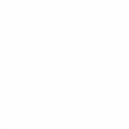
GIB
30
7
1
Perera
16
GIB
20
2
-
Clinton
18
GIB
22
1
-
Livingstone
18
GIB
23
1
-
McClafferty
18
GIB
21
4
-
Jessop
19
GIB
20
7
1
Vinet
20
GIB
28
1
-
Gomez
20
GIB
20
-
-
J. Coombes
21
GIB
30
-
-
Torrilla
22
GIB
28
5
-
De Haro
22
GIB
23
-
-
Stürmer
Alter
EM
T
De Barr
7
GIB