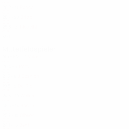
GIB
28
2
-
Ronco
17
GIB
28
-
-
Britto
20
GIB
25
3
-
Mouelhi
21
GIB
39
1
-
Mittelfeldspieler
Alter
EM
T
Valarino
2
GIB
26
5
-
Pozo
4
GIB
21
5
-
J. Scanlon
8
GIB
19
8
1
Del Rio
9
GIB
24
3
-
Walker
10
GIB
38
3
-
Ronan
14
GIB
25
7
-
Gibson
15
GIB
24
1
-
Bent
15