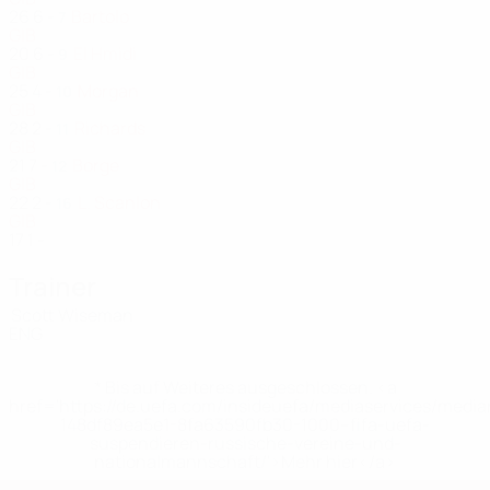
26
6
-
Bartolo
7
GIB
20
6
-
El Hmidi
9
GIB
25
4
-
Morgan
10
GIB
28
2
-
Richards
11
GIB
21
7
-
Borge
12
GIB
22
2
-
L. Scanlon
16
GIB
17
1
-
Trainer
Scott Wiseman
ENG
* Bis auf Weiteres ausgeschlossen. <a
href='https://de.uefa.com/insideuefa/mediaservices/medi
148df89ea5e1-8fa63590fb30-1000--fifa-uefa-
suspendieren-russische-vereine-und-
nationalmannschaft/'>Mehr hier</a>