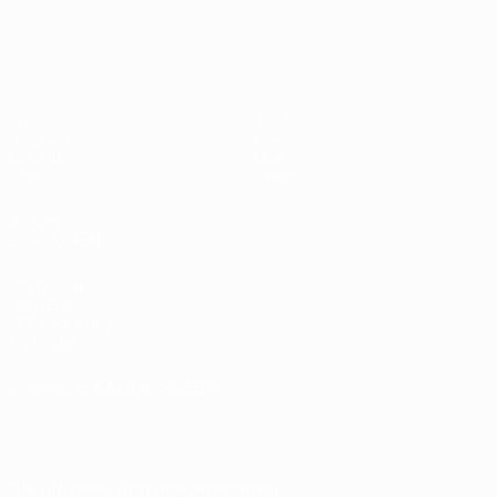
European Qualifiers
Spiele
Teams
Gruppen
News
UEFA.tv
Über
Stat.
Shop
AUCH
BESUCHEN
UEFA.com
Die UEFA
UEFA-Stiftung
für Kinder
SPRACHE &AUML;NDERN
Deutsch
English
Français
Deutsch
Русский
Español
Italiano
Português
Die offizielle App herunterladen