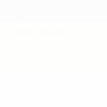
Direkt
zum
Hauptinhalt
Nations League &amp; Women's EURO
Erhalten
Live-Ergebnisse &amp; Statistiken
European Qualifiers
Kasachstan
Kasachstan Statistiken European Qualifiers 2026
Überblick
Spiele
Statistiken
Kader
* Bis auf Weiteres ausgeschlossen. <a
href='https://de.uefa.com/insideuefa/mediaservices/medi
148df89ea5e1-8fa63590fb30-1000--fifa-uefa-
suspendieren-russische-vereine-und-
nationalmannschaft/'>Mehr hier</a>