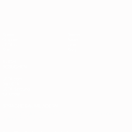
European Qualifiers
Spiele
Teams
Gruppen
News
UEFA.tv
Über
Stat.
Shop
AUCH
BESUCHEN
UEFA.com
Die UEFA
UEFA-Stiftung
für Kinder
SPRACHE &AUML;NDERN
Deutsch
English
Français
Deutsch
Русский
Español
Italiano
Português