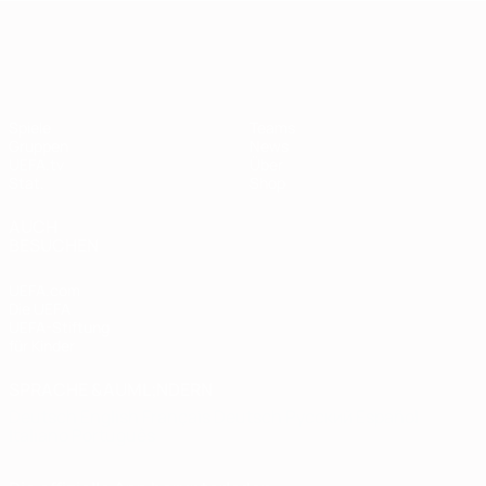
European Qualifiers
Spiele
Teams
Gruppen
News
UEFA.tv
Über
Stat.
Shop
AUCH
BESUCHEN
UEFA.com
Die UEFA
UEFA-Stiftung
für Kinder
SPRACHE &AUML;NDERN
Deutsch
English
Français
Deutsch
Русский
Español
Italiano
Português