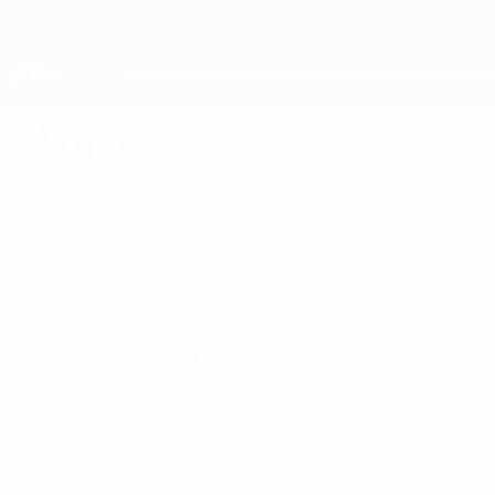
Direkt
zum
Hauptinhalt
Nations League &amp; Women's EURO
Erhalten
Live-Ergebnisse &amp; Statistiken
European Qualifiers
Polen
Polen Statistiken European Qualifiers 2026
Überblick
Spiele
Statistiken
Kader
* Bis auf Weiteres ausgeschlossen. <a
href='https://de.uefa.com/insideuefa/mediaservices/medi
148df89ea5e1-8fa63590fb30-1000--fifa-uefa-
suspendieren-russische-vereine-und-
nationalmannschaft/'>Mehr hier</a>