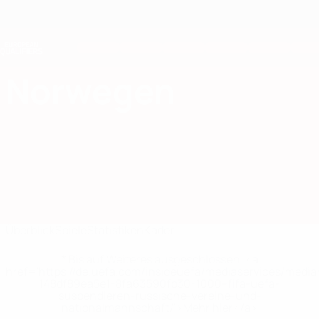
Direkt
zum
Hauptinhalt
Nations League &amp; Women's EURO
Erhalten
Live-Ergebnisse &amp; Statistiken
European Qualifiers
Norwegen
Norwegen Statistiken European Qualifiers 2026
Überblick
Spiele
Statistiken
Kader
* Bis auf Weiteres ausgeschlossen. <a
href='https://de.uefa.com/insideuefa/mediaservices/medi
148df89ea5e1-8fa63590fb30-1000--fifa-uefa-
suspendieren-russische-vereine-und-
nationalmannschaft/'>Mehr hier</a>