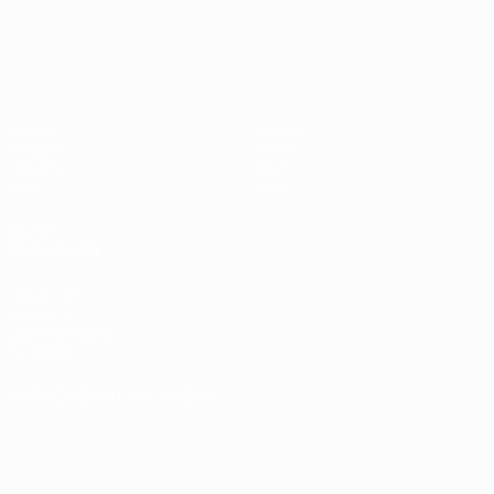
European Qualifiers
Spiele
Teams
Gruppen
News
UEFA.tv
Über
Stat.
Shop
AUCH
BESUCHEN
UEFA.com
Die UEFA
UEFA-Stiftung
für Kinder
SPRACHE &AUML;NDERN
Deutsch
English
Français
Deutsch
Русский
Español
Italiano
Português