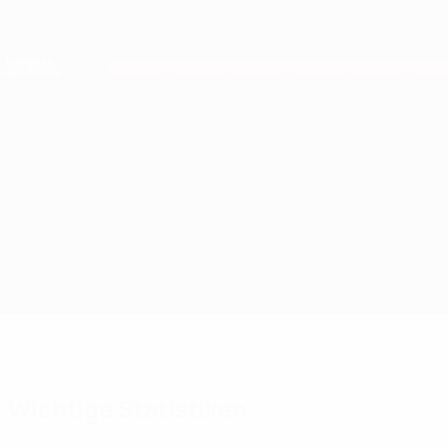
Direkt
zum
Hauptinhalt
Nations League &amp; Women's EURO
Live-Ergebnisse &amp; Statistiken
European Qualifiers
Updates
Gruppe
Infos zum Spiel
Moldau vs Italien
Wichtige Statistiken