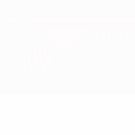
Direkt
zum
Hauptinhalt
Nations League &amp; Women's EURO
Erhalten
Live-Ergebnisse &amp; Statistiken
European Qualifiers
Moldau vs Italien
Updates
Gruppe
Infos zum Spiel