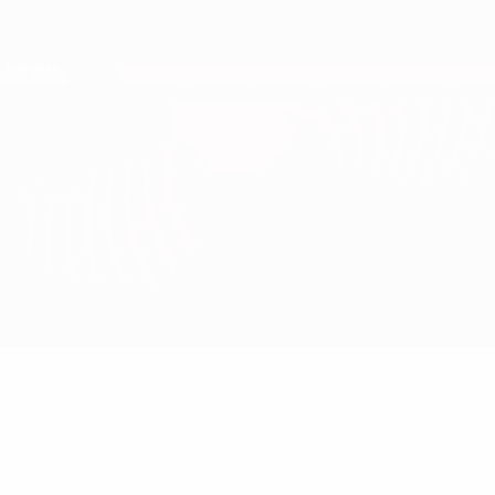
Direkt
zum
Hauptinhalt
Nations League &amp; Women's EURO
Erhalten
Live-Ergebnisse &amp; Statistiken
European Qualifiers
Moldau vs Italien
Updates
Gruppe
Infos zum Spiel