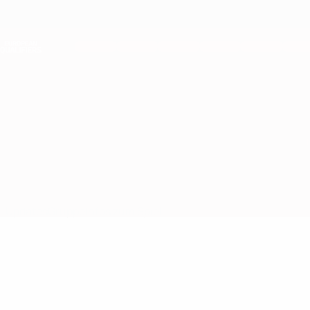
Direkt
zum
Hauptinhalt
Nations League &amp; Women's EURO
Live-Ergebnisse &amp; Statistiken
European Qualifiers
Island vs Ukraine
Updates
Gruppe
Infos zum Spiel