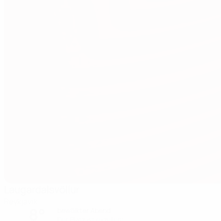
Laugardalsvöllur
Reykjavík
8°
bewölkter Abend
Der Platz ist exzellent