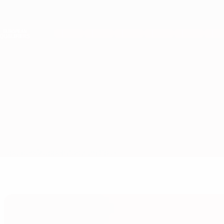
Direkt
zum
Hauptinhalt
Nations League &amp; Women's EURO
Live-Ergebnisse &amp; Statistiken
European Qualifiers
Island vs Ukraine
Updates
Gruppe
Infos zum Spiel