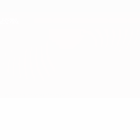
Direkt
zum
Hauptinhalt
Nations League &amp; Women's EURO
Erhalten
Live-Ergebnisse &amp; Statistiken
European Qualifiers
Aserbaidschan vs Malta
Überblick
Updates
Infos zum Spiel