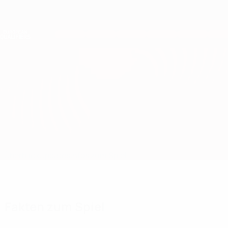
Direkt
zum
Hauptinhalt
Nations League &amp; Women's EURO
Erhalten
Live-Ergebnisse &amp; Statistiken
European Qualifiers
Aserbaidschan vs Malta
Überblick
Updates
Infos zum Spiel
Fakten zum Spiel