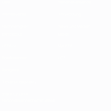
Über
Nationalverbände
Wettbewerbe
Entwicklung
Nachhaltigkeit
News und Medien
ENTDECKE
MEHR
UEFA.tv
MyUEFA
Spielkalender
UC3
Rangliste
Tickets/Hospitality
Store für UEFA-
Nationalmannschaftsfußball