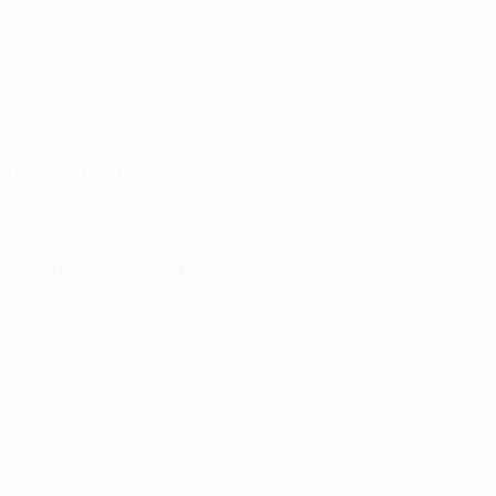
Direkt
zum
Hauptinhalt
Home
Verwandte Themen
Elitenachwuchsprogramme