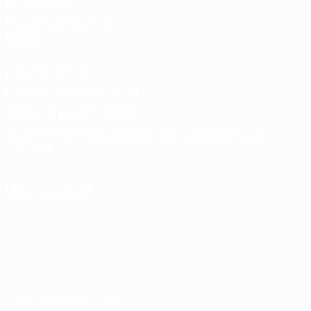
Shop für UEFA-
Klubwettbewerbe der
Männer
UEFA Men's Club
Competitions Memorabilia
SPRACHE &AUML;NDERN
Deutsch
English
Français
Deutsch
Русский
Español
Italiano
Português
UNS FOLGEN AUF
Nutzungsbedingungen