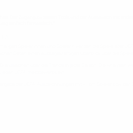
ches. Der Zugang zu diesen Tools und der Austausch mit ande
ung einfach fantastisch.“
UEFA
aligen Spielerinnen und Spielern werden die Spiele aller UE
hen Daten einen aussagekräftigen Überblick über die Spiel
 Diskussionen über die Trends in jeder Saison. Die Analysen
 jeden UEFA-Wettbewerbs ein.
rgabe der UEFA-Auszeichnungen mit – vom Spieler bzw. der Sp