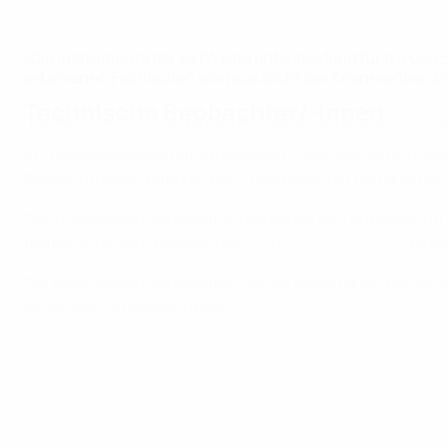
„Die Instrumente der UEFA sind entscheidend für die Coa
erfahrenen Fachleuten sind aus Sicht der Trainerentwickl
Technische Beobachter/-innen
Jayne Ludlow, technische Beobachterin der 
In Zusammenarbeit mit zahlreichen Elitecoaches und ehem
Beobachtungen ermöglichen zusammen mit den ausführlic
Die individuellen Beobachtungen bilden die Grundlage für
fließen in die entsprechenden
technischen Berichte
eines
Die technischen Beobachter/-innen wirken auch bei der Ve
saisonalen Auszeichnungen.