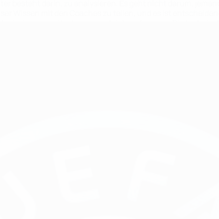
 besteht darin, zu analysieren. Es geht nicht darum, jemande
unser Wissen mit den Coaches zu teilen, und es ist entscheiden
sein, immer weiter lernen und sich verbessern. Die technisc
EFA