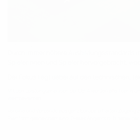
UEFA via Getty Images
Durch immer höhere Ausbildungsstandards in
Spielerinnen und Spieler hervorgebracht, wod
Der Fokus liegt dabei auf den technischen, t
Mit den Leistungsanalysen der UEFA werden alle Teams unab
Wettbewerben.
Vereine und Verbände aus ganz Europa erhalten Zugang zu 
Plattform gespeichert sind. Dieses Angebot hilft dabei, te