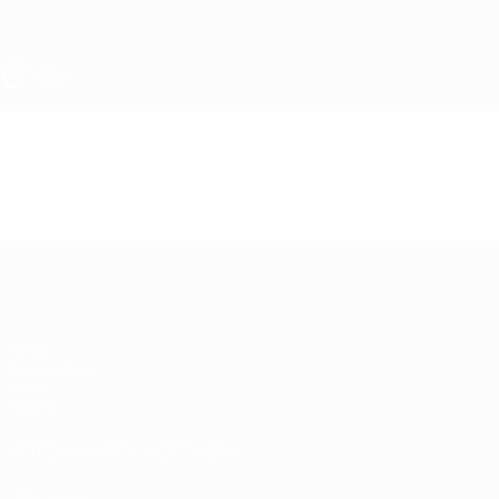
Direkt
zum
Hauptinhalt
UEFA U19-EM Frauen
Video
Highlights
UEFA U19-EM Frauen
Spiele
Auslosungen
Video
Teams
SEITEN IM UEFA-NETZWERK
UEFA.com