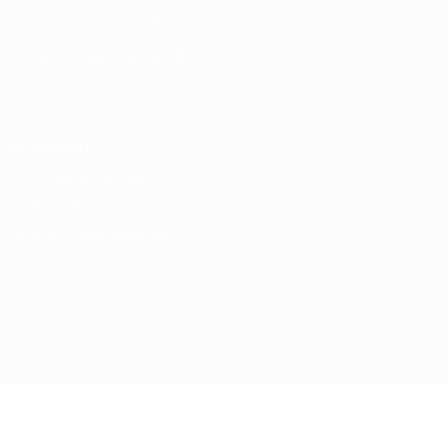
UEFA-Stiftung für Kinder
SPRACHE &AUML;NDERN
Deutsch
English
Français
Deutsch
Русский
Español
Italiano
Datenschutz
Nutzungsbedingungen
Cookie-Politik
Datenschutzeinstellungen
© 1998-2026 UEFA. Alle Rechte vorbehalten
Der Name UEFA, das UEFA-Logo und alle Marken von UEFA-Wettbewerb
werden. Mit der Verwendung von UEFA.com erklären Sie sich mit den