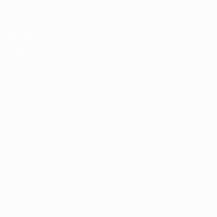
UEFA.com
UEFA-Stiftung
für Kinder
SPRACHE &AUML;NDERN
Deutsch
English
Français
Deutsch
Русский
Español
Italiano
Português
Datenschutz
Nutzungsbedingungen
Cookie-Politik
Datenschutzeinstellungen
© 1998-2026 UEFA. Alle Rechte vorbehalten
Der Name UEFA, das UEFA-Logo und alle Marken von UEFA-
Wettbewerben sind geschützte Marken und/oder von der UEFA
urheberrechtlich geschützt. Sie dürfen nicht für kommerzielle