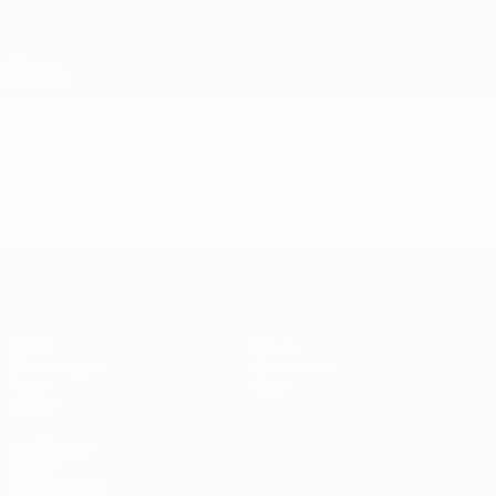
Direkt
zum
Hauptinhalt
UEFA U19-EM Frauen
Video
Im Fokus
UEFA U19-EM Frauen
Spiele
News
Auslosungen
Geschichte
Video
Über
Teams
SEITEN IM
UEFA-
NETZWERK