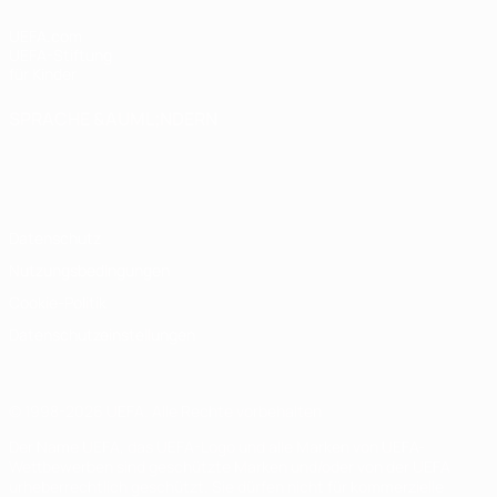
UEFA.com
UEFA-Stiftung
für Kinder
SPRACHE &AUML;NDERN
Deutsch
English
Français
Deutsch
Русский
Español
Italiano
Português
Datenschutz
Nutzungsbedingungen
Cookie-Politik
Datenschutzeinstellungen
© 1998-2026 UEFA. Alle Rechte vorbehalten
Der Name UEFA, das UEFA-Logo und alle Marken von UEFA-
Wettbewerben sind geschützte Marken und/oder von der UEFA
urheberrechtlich geschützt. Sie dürfen nicht für kommerzielle