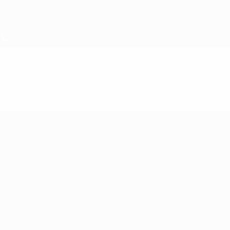
Direkt
zum
Hauptinhalt
UEFA U19-EM Frauen
Video
Im Fokus
UEFA U19-EM Frauen
Spiele
News
Auslosungen
Geschichte
Video
Über
Teams
SEITEN IM
UEFA-
NETZWERK