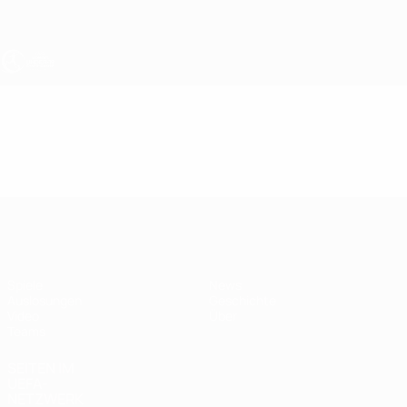
Direkt
zum
Hauptinhalt
UEFA U19-EM Frauen
Video
Im Fokus
UEFA U19-EM Frauen
Spiele
News
Auslosungen
Geschichte
Video
Über
Teams
SEITEN IM
UEFA-
NETZWERK