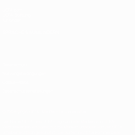
UEFA.com
UEFA-Stiftung
für Kinder
SPRACHE &AUML;NDERN
Deutsch
English
Français
Deutsch
Русский
Español
Italiano
Português
Datenschutz
Nutzungsbedingungen
Cookie-Politik
Datenschutzeinstellungen
© 1998-2026 UEFA. Alle Rechte vorbehalten
Der Name UEFA, das UEFA-Logo und alle Marken von UEFA-
Wettbewerben sind geschützte Marken und/oder von der UEFA
urheberrechtlich geschützt. Sie dürfen nicht für kommerzielle