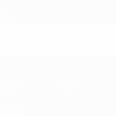
Direkt
zum
Hauptinhalt
UEFA U19-EM Frauen
Video
Im Fokus
UEFA U19-EM Frauen
Spiele
News
Auslosungen
Geschichte
Video
Über
Teams
SEITEN IM
UEFA-
NETZWERK