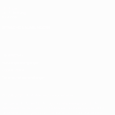
UEFA.com
UEFA-Stiftung
für Kinder
SPRACHE &AUML;NDERN
Deutsch
English
Français
Deutsch
Русский
Español
Italiano
Português
Datenschutz
Nutzungsbedingungen
Cookie-Politik
Datenschutzeinstellungen
© 1998-2026 UEFA. Alle Rechte vorbehalten
Der Name UEFA, das UEFA-Logo und alle Marken von UEFA-
Wettbewerben sind geschützte Marken und/oder von der UEFA
urheberrechtlich geschützt. Sie dürfen nicht für kommerzielle