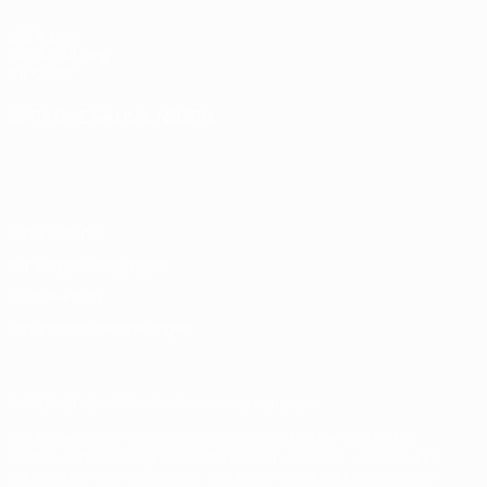
UEFA.com
UEFA-Stiftung
für Kinder
SPRACHE &AUML;NDERN
Deutsch
English
Français
Deutsch
Русский
Español
Italiano
Português
Datenschutz
Nutzungsbedingungen
Cookie-Politik
Datenschutzeinstellungen
© 1998-2026 UEFA. Alle Rechte vorbehalten
Der Name UEFA, das UEFA-Logo und alle Marken von UEFA-
Wettbewerben sind geschützte Marken und/oder von der UEFA
urheberrechtlich geschützt. Sie dürfen nicht für kommerzielle