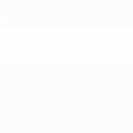
Direkt
zum
Hauptinhalt
UEFA U19-EM Frauen
Video
Im Fokus
UEFA U19-EM Frauen
Spiele
News
Auslosungen
Geschichte
Video
Über
Teams
SEITEN IM
UEFA-
NETZWERK