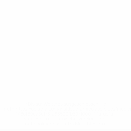
* Bis auf Weiteres ausgeschlossen. <a
href='https://de.uefa.com/insideuefa/mediaservices/medi
148df89ea5e1-8fa63590fb30-1000--fifa-uefa-
suspendieren-russische-vereine-und-
nationalmannschaft/'>Mehr hier</a>