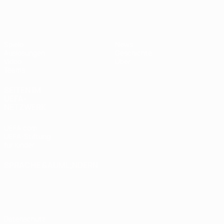
UEFA U19-EM Frauen
Spiele
News
Auslosungen
Geschichte
Video
Über
Teams
SEITEN IM
UEFA-
NETZWERK
UEFA.com
UEFA-Stiftung
für Kinder
SPRACHE &AUML;NDERN
Deutsch
English
Français
Deutsch
Русский
Español
Italiano
Português
Datenschutz