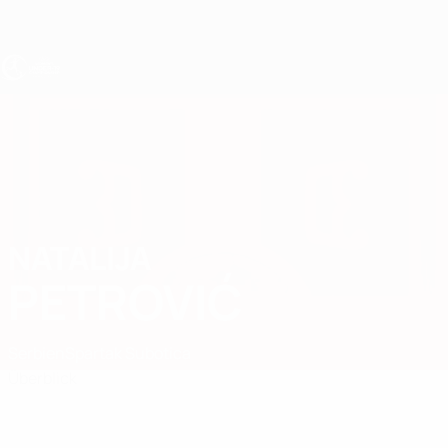
Direkt
zum
Hauptinhalt
UEFA U19-EM Frauen
NATALIJA
Natalija Petrović Stat.
PETROVIĆ
Serbien
Spartak Subotica
Überblick