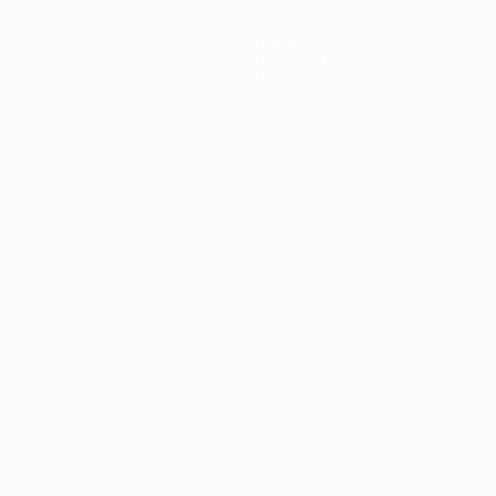
News
Geschichte
Über
Português