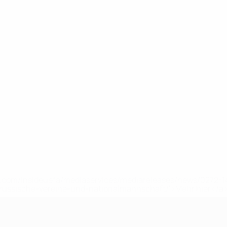
uefa.com/insideuefa/mediaservices/mediareleases/news/0272
russische-vereine-und-nationalmannschaft/'>Mehr hier</a