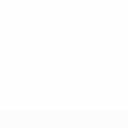
-148df89ea5e1-8fa63590fb30-1000--fifa-uefa-suspendieren-
>