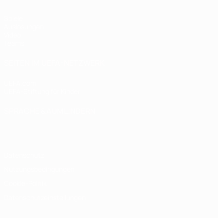
Spiele
Auslosungen
Video
Teams
SEITEN IM UEFA-NETZWERK
UEFA.com
UEFA-Stiftung für Kinder
SPRACHE &AUML;NDERN
Deutsch
English
Français
Deutsch
Русский
Español
Italiano
Datenschutz
Nutzungsbedingungen
Cookie-Politik
Datenschutzeinstellungen