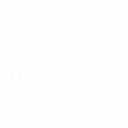
Direkt
zum
Hauptinhalt
UEFA U19-EM Frauen
RONJA
Ronja Arnesen Stat.
ARNESEN
Norwegen
Vålerenga
Vergleichen
Überblick