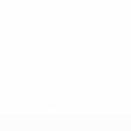
* Bis auf Weiteres ausgeschlossen. <a href='https://de.
UEFA U19-EM Frauen