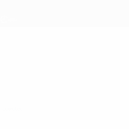
Direkt
zum
Hauptinhalt
UEFA U19-EM Frauen
ANA
Ana Nikolić Stat.
NIKOLIĆ
Überblick