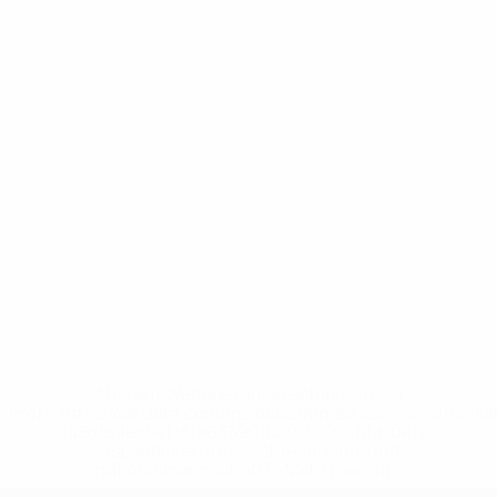
* Bis auf Weiteres ausgeschlossen. <a
href='https://de.uefa.com/insideuefa/mediaservices/medi
148df89ea5e1-8fa63590fb30-1000--fifa-uefa-
suspendieren-russische-vereine-und-
nationalmannschaft/'>Mehr hier</a>