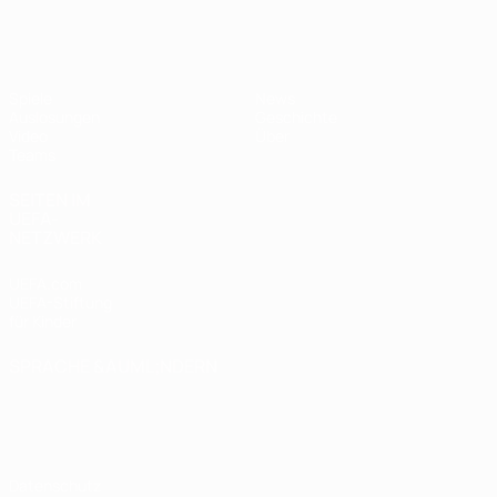
UEFA U19-EM Frauen
Spiele
News
Auslosungen
Geschichte
Video
Über
Teams
SEITEN IM
UEFA-
NETZWERK
UEFA.com
UEFA-Stiftung
für Kinder
SPRACHE &AUML;NDERN
Deutsch
English
Français
Deutsch
Русский
Español
Italiano
Português
Datenschutz