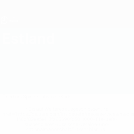
Direkt
zum
Hauptinhalt
UEFA U19-EM Frauen
Estland
Estland UEFA-U19-EM Frauen 2027
Überblick
Spiele
Statistiken
Kader
* Bis auf Weiteres ausgeschlossen. <a
href='https://de.uefa.com/insideuefa/mediaservices/medi
148df89ea5e1-8fa63590fb30-1000--fifa-uefa-
suspendieren-russische-vereine-und-
nationalmannschaft/'>Mehr hier</a>