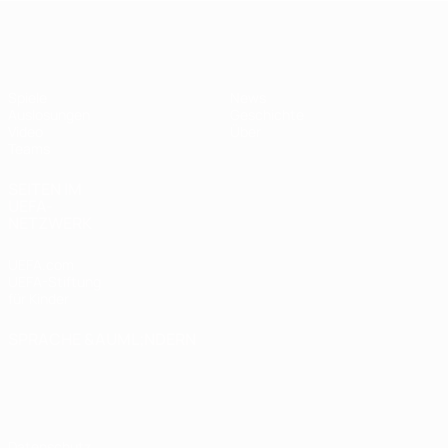
UEFA U19-EM Frauen
Spiele
News
Auslosungen
Geschichte
Video
Über
Teams
SEITEN IM
UEFA-
NETZWERK
UEFA.com
UEFA-Stiftung
für Kinder
SPRACHE &AUML;NDERN
Deutsch
English
Français
Deutsch
Русский
Español
Italiano
Português
Datenschutz