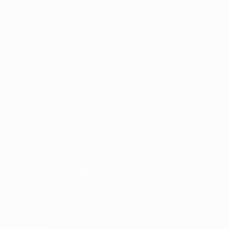
UEFA U19-EM Frauen
Spiele
News
Auslosungen
Geschichte
Video
Über
Teams
SEITEN IM
UEFA-
NETZWERK
UEFA.com
UEFA-Stiftung
für Kinder
SPRACHE &AUML;NDERN
Deutsch
English
Français
Deutsch
Русский
Español
Italiano
Português
Datenschutz