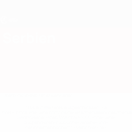
Direkt
zum
Hauptinhalt
UEFA U19-EM Frauen
Serbien
Serbien UEFA-U19-EM Frauen 2027
Überblick
Spiele
Statistiken
Kader
* Bis auf Weiteres ausgeschlossen. <a
href='https://de.uefa.com/insideuefa/mediaservices/medi
148df89ea5e1-8fa63590fb30-1000--fifa-uefa-
suspendieren-russische-vereine-und-
nationalmannschaft/'>Mehr hier</a>