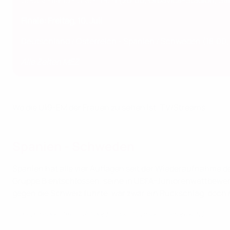
Deutschland - Österreich
(20:00, Grbavica-Stadion, Sa
Finale: Freitag, 10. Juli
Deutschland / Österreich - Spanien / Schweden (18:00,
Alle Zeiten MEZ
Wo die U19-EM der Frauen zu sehen ist: TV/Streams
Spanien - Schweden
Spanien hat alle vier Auflagen seit der Wiederaufnahme
Gruppe B entschlossen, seine in UEFA-Juniorenwettbewerb
gegen die Schweiz führte, war zwar ein Rückschlag, doch m
Highlights der U19 EURO der Frauen: Spanien - Österreich 2:1