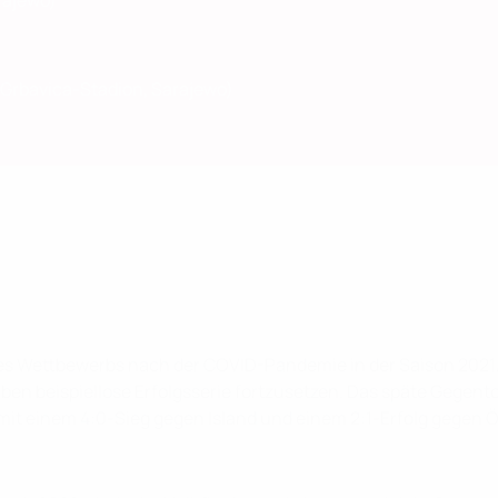
rajewo)
 Grbavica-Stadion, Sarajewo)
 des Wettbewerbs nach der COVID-Pandemie in der Saison 2021
en beispiellose Erfolgsserie fortzusetzen. Das späte Gegent
it einem 4:0-Sieg gegen Island und einem 2:1-Erfolg gegen Öst