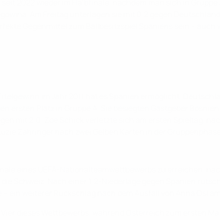
seit 2022 wieder im Halbfinale, nachdem man sich in Gruppe A
owina. Am Freitag unterlagen sie mit 0:2 gegen Deutschland 
rfekte Gegenmittel zum Ballbesitzspiel Spaniens sein – auch
itelgewinn im Jahr 2011 hat es Spanien ermöglicht, Deutschla
 den ersten Platz in Gruppe A. Sie besiegten Gastgeber Bosn
n mit 2:0. Zoe Schick verletzte sich am ersten Spieltag, n
Luzie Zähringer nach zwei Gelben Karten in der Gruppenphase
inale eines UEFA-Nationalteamwettbewerbs zu erreichen, nach 
n die Schweiz. Nach einer 1:2-Niederlage gegen Spanien rutsc
 – ein weiterer Rückschlag nach dem Ausfall von Anna Osl am 
en Vier dieses Wettbewerbs, während Österreich zum ersten M