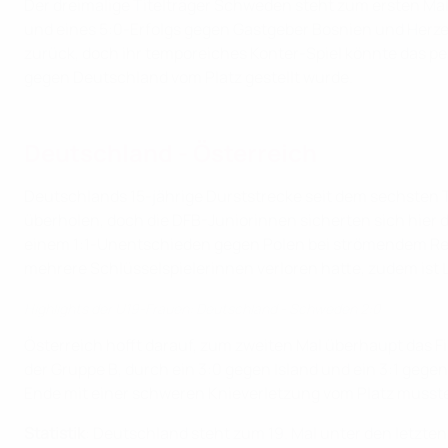
Der dreimalige Titelträger Schweden steht zum ersten Mal 
und eines 5:0-Erfolgs gegen Gastgeber Bosnien und Herzeg
zurück, doch ihr temporeiches Konter-Spiel könnte das pe
gegen Deutschland vom Platz gestellt wurde.
Deutschland - Österreich
Deutschlands 15-jährige Durststrecke seit dem sechsten T
überholen, doch die DFB-Juniorinnen sicherten sich hier
einem 1:1-Unentschieden gegen Polen bei strömendem Rege
mehrere Schlüsselspielerinnen verloren hatte, zudem ist 
Highlights der U19-Frauen: Deutschland - Schweden 2:0
Österreich hofft darauf, zum zweiten Mal überhaupt das F
der Gruppe B, durch ein 3:0 gegen Island und ein 3:1 gege
Ende mit einer schweren Knieverletzung vom Platz musste
Statistik
: Deutschland steht zum 19. Mal unter den letzt