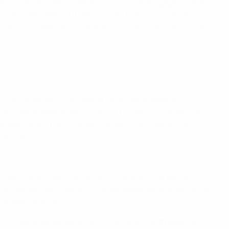
 qualifiziert hatte – dank eines 1:0-Sieges gegen Polen
und fielen damit auf den zweiten Platz in Gruppe A
 wenn Schweden auf Tilde Karlsson verzichten muss, die
nd als erfolgreichste Nation dieses Wettbewerbs zu
ien und Herzegowina mit 5:0 und schlugen Schweden nach
achdem Deutschland bereits vor der Endrunde schon
 gesperrt.
der U16-EM der Männer 1997. Sie qualifizierten sich in
hten sie auf den zweiten Platz ab, wobei Sara Grabovac am
ersten Spieltag.
al im Halbfinale eines UEFA-Juniorinnen-Wettbewerbs