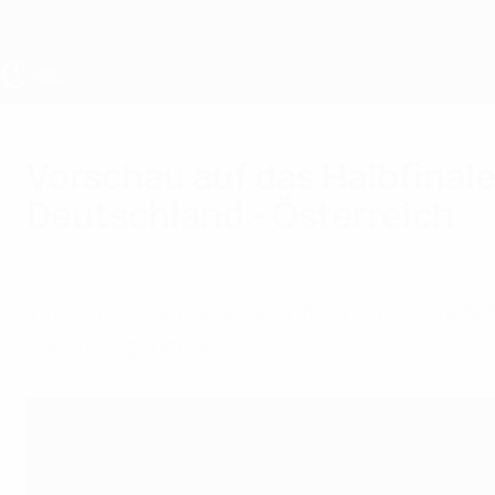
Direkt
zum
Hauptinhalt
UEFA U19-EM Frauen
Vorschau auf das Halbfinal
Deutschland - Österreich
Dienstag, 7. Juli 2026
Titelverteidiger Spanien trifft in Zenica auf
Sarajewo gegenüber.