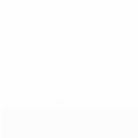
steht.
Melanie Behringer, Trainerin Deutschland
: "Ich schätze Ö
von ihnen spielen schon seit langer Zeit auf Vereinsebene
Markus Hackl, Trainer Österreich
: "[Deutschland ist] ein
Highlights der U19-Frauen: Österreich - Schweiz 3:1
© 1998-2026 UEFA. All rights reserved.
Letzte Aktualisierung: Dienstag, 7. Juli
Für dich ausgewählt