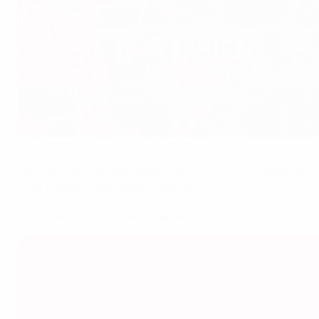
Die Halbfinal-Paarungen der U19-EM der Frauen
UEFA
Spanien, der Titelverteidiger der
UEFA-U19-Europameisters
Duell Deutschland gegen Österreich.
Wir blicken auf die beiden Partien voraus.
Spielplan der K.-o.-Phase
Halbfinale: Dienstag, 7. Juli
Spanien - Schweden
(16:00, Trainingszentrum FFBH, Z