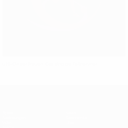
U19-EM der Frauen: Das sind die Teilnehmer
UEFA U19-EM Frauen
Spiele
News
Auslosungen
Geschichte
Video
Über
Teams