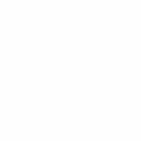
Schweiz - Spanien 2:2
Österreich - Island 3:0
Highlights der U19-Frauen: Schweiz - Spanien 2:2
Spieltag 2
Dienstag, 30. Juni
Gruppe A
Bosnien und Herzegowina - Schweden 0:5
Polen - Deutschland 1:1
Highlights der U19-Frauen: Polen - Deutschland 1:1
Mittwoch, 1. Juli
Gruppe B
Österreich - Schweiz 3:1
Spanien - Island 4:0