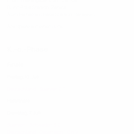
FFBH-Trainingszentrum, Zenica
Bilino Polje Stadion, Zenica
Asim Ferhatovic Hase Stadion, Sarajewo
Alle Spiele auf einen Blick
K.-o.-Phase
Finale
Freitag, 10. Juli
Deutschland - Spanien 0:1
Halbfinale
Dienstag, 7. Juli
Spanien - Schweden 3:0
Deutschland - Österreich 1:0 n.V.