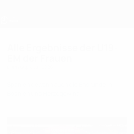
Direkt
zum
Hauptinhalt
UEFA U19-EM Frauen
Alle Ergebnisse der U19-
EM der Frauen
Dienstag, 7. Juli 2026
Spanien gewann auch die Endrunde in
Bosnien und Herzegowina.