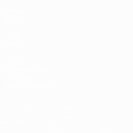
SEITEN IM
UEFA-
NETZWERK
UEFA.com
UEFA-Stiftung
für Kinder
Datenschutz
Nutzungsbedingungen
Cookie-Politik
Datenschutzeinstellungen
© 1998-2026 UEFA. Alle Rechte vorbehalten
Der Name UEFA, das UEFA-Logo und alle Marken von UEFA-
Wettbewerben sind geschützte Marken und/oder von der UEFA
urheberrechtlich geschützt. Sie dürfen nicht für kommerzielle
Zwecke verwendet werden. Mit der Verwendung von UEFA.com