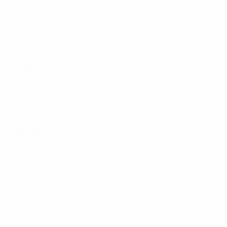
Highlights der U19-Frauen: Österreich - Schweiz 3:1
Spieltag 3
Freitag, 3. Juli
Gruppe A
Polen - Bosnien und Herzegowina 5:1
Deutschland - Schweden 2:0
Highlights der U19-Frauen: Deutschland - Schweden 2:0
Samstag, 4. Juli
Gruppe B
Island - Schweiz 3:4
(Asim Ferhatovic Hase Stadion,
Sarajewo)
Spanien - Österreich 2:1
(Bilino Polje Stadion, Zenica)
Highlights der U19-Frauen: Spanien - Österreich 2:1