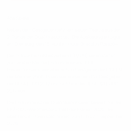
Alle Spiele
Neben dem Gastgeber nehmen sieben Teams aus der
2. Runde der Qualifikation teil. Die Auslosung erfolgte
am Dienstag, den 15. April im Hotel Bristol in Rzeszów.
Der Polnische Fußballverband (PZPN) veranstaltet
zum ersten Mal die Endrunde eines UEFA-
Frauenturniers, war aber schon Gastgeber der U19-EM
der Männer 2006. Polen war außerdem Co-Gastgeber
der UEFA EURO 2012 und richtete die UEFA U21 EURO
2017 aus.
Die Endrunde ist der Qualifikationswettbewerb für die
FIFA-U20-Weltmeisterschaft der Frauen 2026, die
ebenfalls in Polen stattfindet, vom 5. bis 27. September
2026.