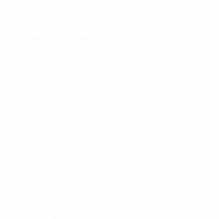
Wo kann ich Tickets für die U19-
EM der Frauen kaufen?
Der Ticketverkauf startete am Freitag, den 25 April.
Tickets können direkt über den Gastgeberverband
gekauft werden.
Scout-Tickets können über die spezielle Scouting-E-
Mail-Adresse des lokalen Organisationskomitees
angefordert werden:
scouting.tickets@pzpn.pl
Bei der Beantragung muss ein
Berechtigungsnachweis (z. B. ein Scouting-Ausweis,
ein Bestätigungsschreiben des Vereins oder des
nationalen Verbands) hochgeladen und die
Allgemeinen Geschäftsbedingungen akzeptiert
werden. Es kann nur ein Scout pro Organisation und
Spiel einen Antrag stellen; pro Scout können maximal