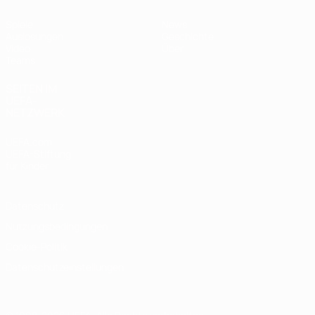
Spiele
News
Auslosungen
Geschichte
Video
Über
Teams
SEITEN IM
UEFA-
NETZWERK
UEFA.com
UEFA-Stiftung
für Kinder
Datenschutz
Nutzungsbedingungen
Cookie-Politik
Datenschutzeinstellungen