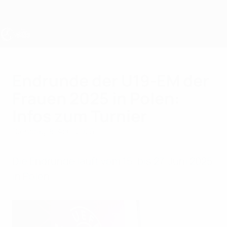
Direkt
zum
Hauptinhalt
UEFA U19-EM Frauen
Endrunde der U19-EM der
Frauen 2025 in Polen:
Infos zum Turnier
Dienstag, 8. April 2025
Die Endrunde läuft vom 15. bis 27. Juni 2025
in Polen.