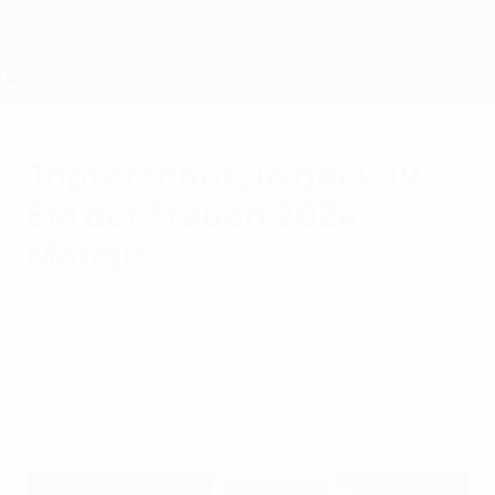
Direkt
zum
Hauptinhalt
UEFA U19-EM Frauen
Toptorschützin der U19-
EM der Frauen 2024:
Matejić
Samstag, 27. Juli 2024
Serbiens Nina Matejić hat sich den Titel
der Toptorschützin bei der U19-EM der
Frauen gesichert.