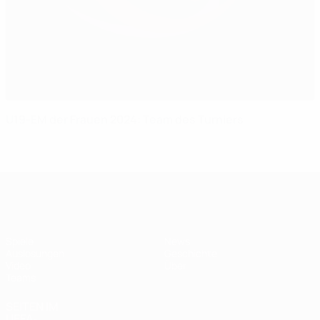
U19-EM der Frauen 2024: Team des Turniers
UEFA U19-EM Frauen
Spiele
News
Auslosungen
Geschichte
Video
Über
Teams
SEITEN IM
UEFA-