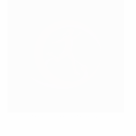
Stina Blackstenius war zweimal beste Torschützin
SPORTSFILE