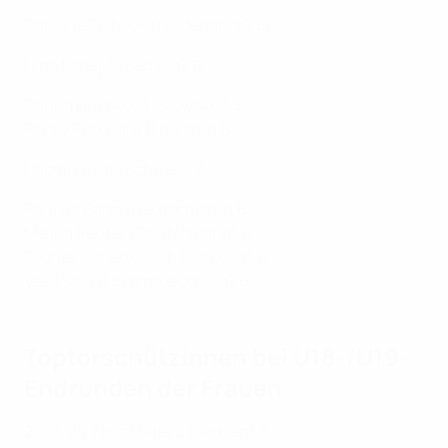
Danique Tolhoek (Niederlande) 15
Nina Matejić (Serbien) 12
Darina Hrúziková (Slowakei) 8
Poppy Pritchard (England) 8
Naomi Luyet (Schweiz) 7
Paulina Bartz (Deutschland) 6
Melina Reuter (Deutschland) 6
Sydney Schertenleib (Schweiz) 6
Vesa Sela (Nordmazedonien) 6
Toptorschützinnen bei U18-/U19-
Endrunden der Frauen
2023/24: Nina Matejić (Serbien) 5