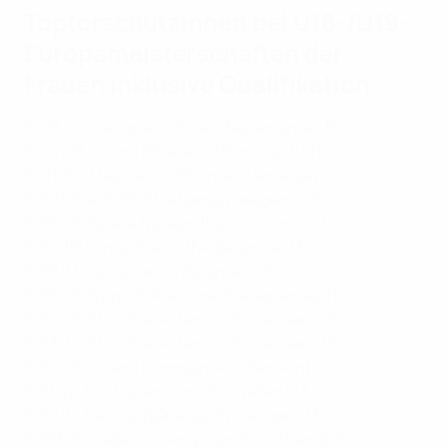
Toptorschützinnen bei U18-/U19-
Europameisterschaften der
Frauen inklusive Qualifikation
2023/24: Danique Tolhoek (Niederlande) 15
2022/23: Louna Ribadeira (Frankreich) 11
2021/22: Maja Jelčić (Bosnien-Herzegowina) 7
2019/20 & 2020/21:
abgesagt wegen COVID
2018/19: Sjoeke Nüsken (Deutschland) 12
2017/18: Fenna Kalma (Niederlande) 13
2016/17: Lucía García (Spanien) 13
2015/16: Sippie Folkertsma (Niederlande) 11
2014/15: Stina Blackstenius (Schweden) 20
2013/14: Stina Blackstenius (Schweden) 12
2012/13: Jovana Damnjanović (Serbien) 14
2011/12: Elin Rubensson (Schweden) 13
2010/11: Melissa Bjånesøy (Norwegen) 13
2009/10: Rebecca Dempster (Schottland) 10