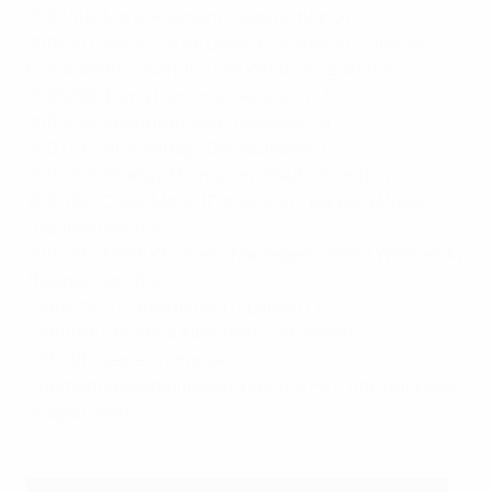
2007/08: Marie Pollmann (Deutschland) 4
2006/07: Marie-Laure Delie (Frankreich), Fanndis
Fridriksdóttir (Island), Ellen White (England) 3
2005/06: Elena Danilova (Russland) 7
2004/05: Elena Danilova (Russland) 9
2003/04: Anja Mittag (Deutschland) 6
2002/03: Shelley Thompson (Deutschland) 4
2001/02: Claire Morel (Frankreich), Barbara Müller
(Deutschland) 4
2000/01: Marie Knutsen (Norwegen), Petra Wimbersky
(Deutschland) 2
1999/2000: Laura del Río (Spanien) 7
1998/99: Christina Albertsen (Schweden) 4
1997/98: Keine Endrunde
(Viertelfinale/Halbfinale/Finale mit Hin- und Rückspiel
ausgetragen)