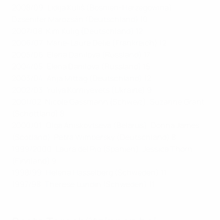
2008/09: Lidija Kuliš (Bosnien-Herzegowina),
Dzsenifer
Marozsán
(Deutschland) 10
2007/08: Kim Kulig (Deutschland) 12
2006/07: Marie-Laure Delie (Frankreich) 12
2005/06: Elena Danilova (Russland) 17
2004/05: Elena Danilova (Russland) 15
2003/04: Anja Mittag (Deutschland) 12
2002/03: Yulya Korniyevets (Ukraine) 9
2001/02: Nicole Gassmann (Schweiz), Suzanne Grant
(Schottland) 8
2000/01: Olga Aniskovtseva (Belarus), Donna James
(Scotland), Petra Wimbersky (Deutschland) 8
1999/2000: Laura del Río (Spanien), Jessica Thorn
(Finnland) 9
1998/99: Helena Hasselberg (Schweden) 11
1997/98: Therese Lundin (Schweden) 11