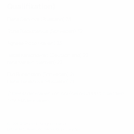
Qualifikation
)
Elena Danilova (Russland) 33
Stina Blackstenius (Schweden) 32
Agnese Ricco (Italien) 23
Isabel Kerschowski (Deutschland) 22
Nina Matejić (Serbien) 22
Elin Rubensson (Schweden) 21
Elena Terekhova (Russland) 21
(U18-EM der Frauen von 1997/98 bis 2000/01, seitdem
U19-EM der Frauen)
© 1998-2026 UEFA. All rights reserved.
Letzte Aktualisierung: Samstag, 27. Juli 2024