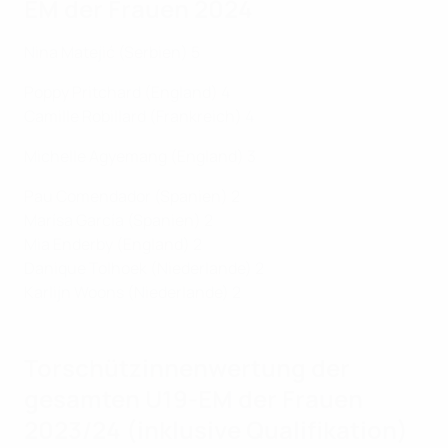
EM der Frauen 2024
Nina Matejić (Serbien) 5
Poppy Pritchard (England) 4
Camille Robillard (Frankreich) 4
Michelle Agyemang (England) 3
Pau Comendador (Spanien) 2
Marísa García (Spanien) 2
Mia Enderby (England) 2
Danique Tolhoek (Niederlande) 2
Karlijn Woons (Niederlande) 2
Torschützinnenwertung der
gesamten U19-EM der Frauen
2023/24 (inklusive Qualifikation)