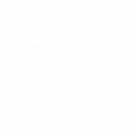
2022/23: Louna Ribadeira (Frankreich) 4
2021/22: Nicole Arcangeli (Italien) 5
2019/20 & 2020/21:
abgesagt wegen COVID
2018/19:
Melvine Malard (Frankreich) 4
2017/18: Olga Carmona (Spanien), Dajan Hashemi
(Dänemark), Paulina Krumbiegel (Deutschland),
Alisha Lehmann (Schweiz), Andrea Norheim
(Norwegen), Géraldine Reuteler (Schweiz), Lynn
Wilms (Niederlande) 2
2016/17: Patri Guijarro (Spanien) 5
2015/16: Marie-Antoinette Katoto (Frankreich) 6
2014/15: Stina Blackstenius (Schweden) 6
2013/14: Vivianne Miedema (Niederlande) 6
2012/13: Pauline Bremer (Deutschland) 6
2011/12: Elin Rubensson (Schweden) 5
2010/11: Melissa Bjånesøy (Norwegen) 7
2009/10: Lieke Martens (Niederlande), Turid Knaak
(Deutschland) 4
2008/09: Sofia Jakobsson (Schweden) 5