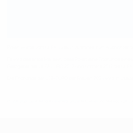
©UEFA.com
Polen wurde vom UEFA-Exekutivkomitee zum Ausrichter d
Es wird das erste Mal sein, dass Polen eine Endrunde ein
Gastgeber der UEFA EURO 2012 und richtete 2017 die UEF
Die Endrunde der U19-EURO der Frauen 2024 wird in Litaue
© 1998-2026 UEFA. All rights reserved.
Letzte Aktualisierung: Mittwoch, 28. J
UEFA U19-EM Frauen