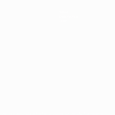
News
Geschichte
Über
en sind geschützte Marken und/oder von der UEFA urheberrechtlich g