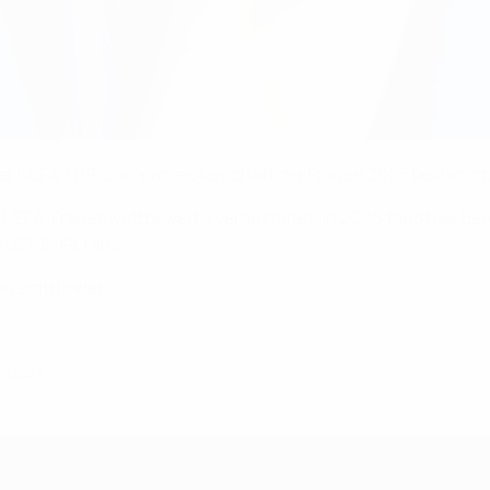
er UEFA-U19-Europameisterschaft der Frauen 2025 bestimmt
es UEFA-Frauenwettbewerbs veranstaltet. In 2006 fand hier be
A-U21-EURO aus.
n stattfinden.
uni 2023