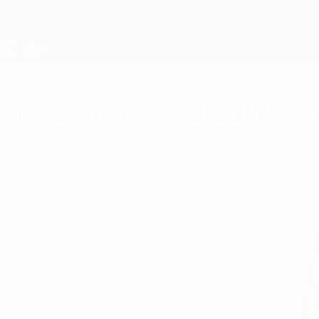
Direkt
zum
Hauptinhalt
UEFA U19-EM Frauen
Polen richtet U19-EURO der
Mittwoch, 28. Juni 2023
Bei dem Turnier in 2025 wird erstmals eine U