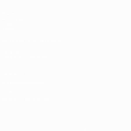
Spiele
Auslosungen
Video
Teams
SEITEN IM UEFA-NETZWERK
UEFA.com
UEFA-Stiftung für Kinder
Datenschutz
Nutzungsbedingungen
Cookie-Politik
Datenschutzeinstellungen
© 1998-2026 UEFA. Alle Rechte vorbehalten
Der Name UEFA, das UEFA-Logo und alle Marken von UEFA-Wettbewerb