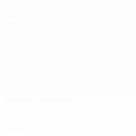
Direkt
zum
Hauptinhalt
UEFA U19-EM Frauen
Überblick
Updates
Infos zum Spiel
Frankreich vs Türkei
Wichtige Statistiken
Angriff