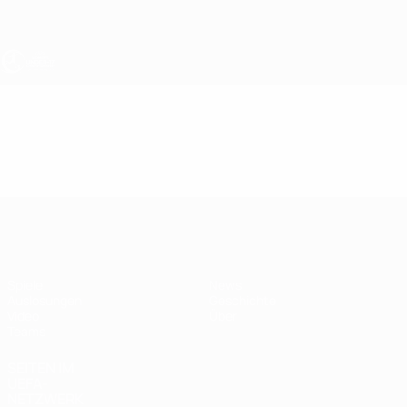
Direkt
zum
Hauptinhalt
UEFA U17-EM Frauen
Video
Highlights
UEFA U17-EM Frauen
Spiele
News
Auslosungen
Geschichte
Video
Über
Teams
SEITEN IM
UEFA-
NETZWERK