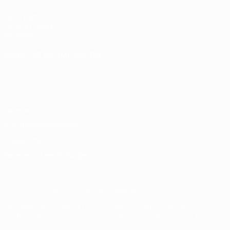
UEFA.com
UEFA-Stiftung
für Kinder
SPRACHE &AUML;NDERN
Deutsch
English
Français
Deutsch
Русский
Español
Italiano
Português
Datenschutz
Nutzungsbedingungen
Cookie-Politik
Datenschutzeinstellungen
© 1998-2026 UEFA. Alle Rechte vorbehalten
Der Name UEFA, das UEFA-Logo und alle Marken von UEFA-
Wettbewerben sind geschützte Marken und/oder von der UEFA
urheberrechtlich geschützt. Sie dürfen nicht für kommerzielle