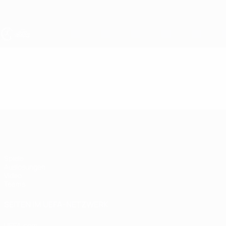
Direkt
zum
Hauptinhalt
UEFA U17-EM Frauen
Video
Highlights
UEFA U17-EM Frauen
Spiele
Auslosungen
Video
Teams
SEITEN IM UEFA-NETZWERK
UEFA.com