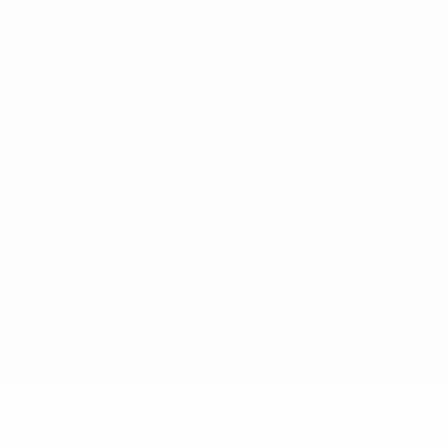
UEFA-Stiftung für Kinder
SPRACHE &AUML;NDERN
Deutsch
English
Français
Deutsch
Русский
Español
Italiano
Datenschutz
Nutzungsbedingungen
Cookie-Politik
Datenschutzeinstellungen
© 1998-2026 UEFA. Alle Rechte vorbehalten
Der Name UEFA, das UEFA-Logo und alle Marken von UEFA-Wettbewerb
werden. Mit der Verwendung von UEFA.com erklären Sie sich mit den