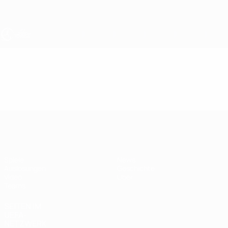
Direkt
zum
Hauptinhalt
UEFA U17-EM Frauen
Video
Highlights
UEFA U17-EM Frauen
Spiele
News
Auslosungen
Geschichte
Video
Über
Teams
SEITEN IM
UEFA-
NETZWERK