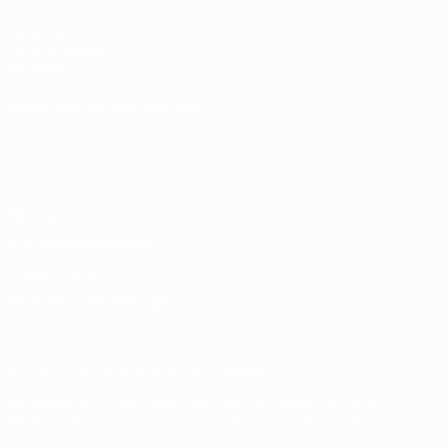
UEFA.com
UEFA-Stiftung
für Kinder
SPRACHE &AUML;NDERN
Deutsch
English
Français
Deutsch
Русский
Español
Italiano
Português
Datenschutz
Nutzungsbedingungen
Cookie-Politik
Datenschutzeinstellungen
© 1998-2026 UEFA. Alle Rechte vorbehalten
Der Name UEFA, das UEFA-Logo und alle Marken von UEFA-
Wettbewerben sind geschützte Marken und/oder von der UEFA
urheberrechtlich geschützt. Sie dürfen nicht für kommerzielle