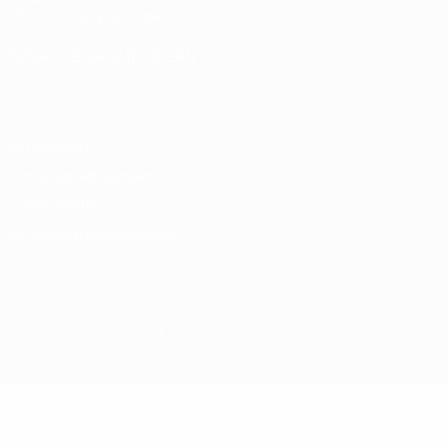
UEFA-Stiftung für Kinder
SPRACHE &AUML;NDERN
Deutsch
English
Français
Deutsch
Русский
Español
Italiano
Datenschutz
Nutzungsbedingungen
Cookie-Politik
Datenschutzeinstellungen
© 1998-2026 UEFA. Alle Rechte vorbehalten
Der Name UEFA, das UEFA-Logo und alle Marken von UEFA-Wettbewerb
werden. Mit der Verwendung von UEFA.com erklären Sie sich mit den