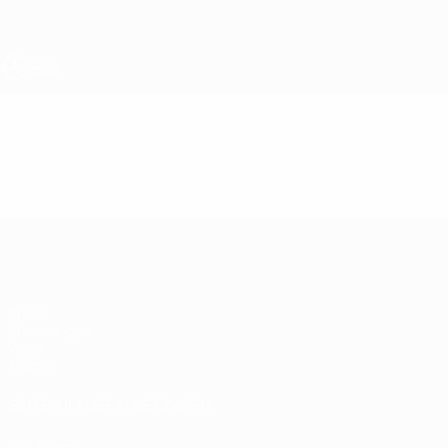
Direkt
zum
Hauptinhalt
UEFA U17-EM Frauen
Video
Highlights
UEFA U17-EM Frauen
Spiele
Auslosungen
Video
Teams
SEITEN IM UEFA-NETZWERK
UEFA.com