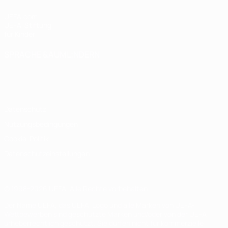
UEFA.com
UEFA-Stiftung
für Kinder
SPRACHE &AUML;NDERN
Deutsch
English
Français
Deutsch
Русский
Español
Italiano
Português
Datenschutz
Nutzungsbedingungen
Cookie-Politik
Datenschutzeinstellungen
© 1998-2026 UEFA. Alle Rechte vorbehalten
Der Name UEFA, das UEFA-Logo und alle Marken von UEFA-
Wettbewerben sind geschützte Marken und/oder von der UEFA
urheberrechtlich geschützt. Sie dürfen nicht für kommerzielle