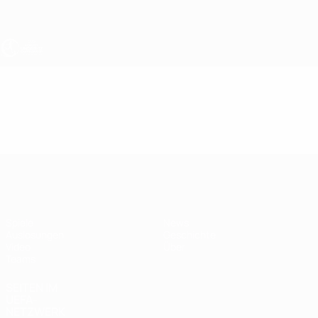
Direkt
zum
Hauptinhalt
UEFA U17-EM Frauen
Video
Highlights
UEFA U17-EM Frauen
Spiele
News
Auslosungen
Geschichte
Video
Über
Teams
SEITEN IM
UEFA-
NETZWERK