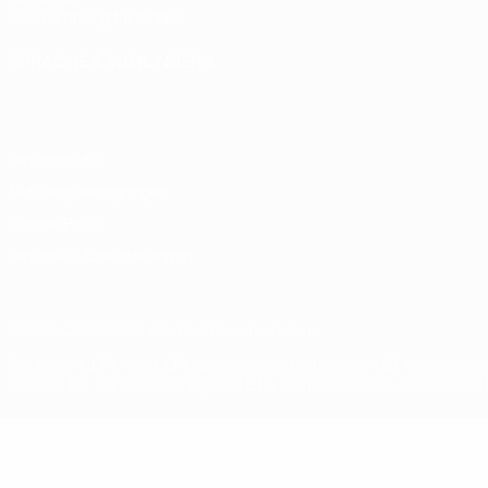
UEFA-Stiftung für Kinder
SPRACHE &AUML;NDERN
Deutsch
English
Français
Deutsch
Русский
Español
Italiano
Datenschutz
Nutzungsbedingungen
Cookie-Politik
Datenschutzeinstellungen
© 1998-2026 UEFA. Alle Rechte vorbehalten
Der Name UEFA, das UEFA-Logo und alle Marken von UEFA-Wettbewerb
werden. Mit der Verwendung von UEFA.com erklären Sie sich mit den