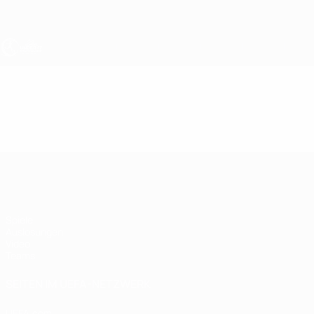
Direkt
zum
Hauptinhalt
UEFA U17-EM Frauen
Video
Highlights
UEFA U17-EM Frauen
Spiele
Auslosungen
Video
Teams
SEITEN IM UEFA-NETZWERK
UEFA.com